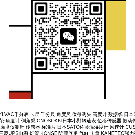
SYLVAC千分表 卡尺 千分尺 角度尺 位移测头 高度计 数据线 日
·角度计 倒角规 ONOSOKKI日本小野转速表 位移传感器 振动传
轮廓度仪测针 传感器 标准片 日本SATO佐藤温湿度计 风速计 CUS
菱UPS电源 灯管 KONSEI近藤气爪 气缸 卡盘 KANETEC