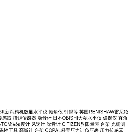
本SK新泻精机数显水平仪 倾角仪 针规等 英国RENISHAW雷尼绍
感器 扭矩传感器 噪音计 日本OBISHI大菱水平仪 偏摆仪 直角
TOM温湿度计 风速计 噪音计 CITIZEN界限量表 台架 光栅测
强力磁性工具 高斯计 台架 COPAL科宝压力计负压表 压力传感器