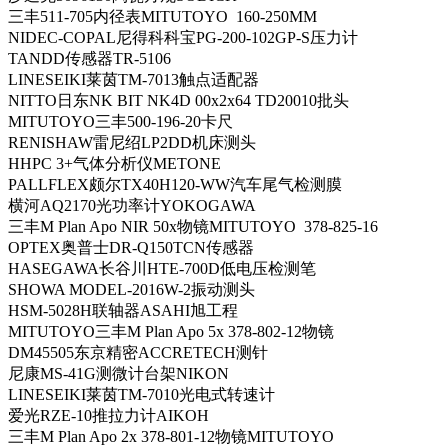
三丰511-705内径表MITUTOYO 160-250MM
NIDEC-COPAL尼得科科宝PG-200-102GP-S压力计
TANDD传感器TR-5106
LINESEIKI莱茵TM-7013触点适配器
NITTO日东NK BIT NK4D 00x2x64 TD20010批头
MITUTOYO三丰500-196-20卡尺
RENISHAW雷尼绍LP2DD机床测头
HHPC 3+气体分析仪METONE
PALLFLEX颇尔TX40H120-WW汽车尾气检测膜
横河AQ2170光功率计YOKOGAWA
三丰M Plan Apo NIR 50x物镜MITUTOYO 378-825-16
OPTEX奥普士DR-Q150TCN传感器
HASEGAWA长谷川HTE-700D低电压检测笔
SHOWA MODEL-2016W-2振动测头
HSM-5028H联轴器ASAHI旭工程
MITUTOYO三丰M Plan Apo 5x 378-802-12物镜
DM45505东京精密ACCRETECH测针
尼康MS-41G测微计台架NIKON
LINESEIKI莱茵TM-7010光电式转速计
爱光RZE-10推拉力计AIKOH
三丰M Plan Apo 2x 378-801-12物镜MITUTOYO