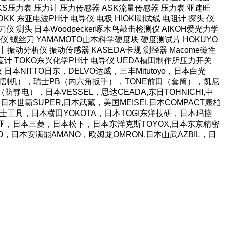
长野NKS压力表 压力计 压力传感器 ASK流量传感器 压力表 亚速旺
KK 东亚电波PH计 电导仪 电极 HIOKI测试线 电阻计 探头 仪
仪 测头 日本Woodpecker啄木鸟敲击检测仪 AIKOH爱光力学
 螺丝刀 YAMAMOTO山本科学硬度块 硬度测试片 HOKUYO
计 振动分析仪 振动传感器 KASEDA卡规 测径器 Macome磁性
泽度计 TOKO东兴化学PH计 电导仪 UEDA植田制作所压力开关
阻仪 日本NITTO日东，DELVO达威，三丰Mitutoyo，日本白光
胶带切割机），瑞士PB（内六角扳手），TONE前田（套筒），凯尼
静电），日本VESSEL，思达CEADA,东日TOHNICHI,中
日本世霸SUPER,日本武藏，美国MEISEI,日本COMPACT康柏
JI富士工具，日本横田YOKOTA，日本TOGI东洋技研，日本玛控
A富基亚，日本三菱，日本松下，日本东洋克斯TOYOX,日本东京精密
TO，日本安满能AMANO，欧姆龙OMRON,日本山武AZBIL，日