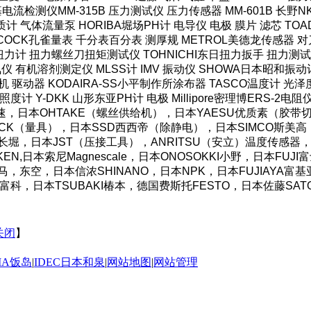
HI米亚基电流检测仪MM-315B 压力测试仪 压力传感器 MM-601B 
计 气体流量泵 HORIBA堀场PH计 电导仪 电极 膜片 滤芯 TOAD
COCK孔雀量表 千分表百分表 测厚规 METROL美德龙传感器 对刀
力计 扭力螺丝刀扭矩测试仪 TOHNICHI东日扭力扳手 扭力测试仪
仪 有机溶剂测定仪 MLSS计 IMV 振动仪 SHOWA日本昭和振动
机 驱动器 KODAIRA-SS小平制作所涂布器 TASCO温度计 光
照度计 Y-DKK 山形东亚PH计 电极 Millipore密理博ERS-2电
OS好握速，日本OHTAKE（螺丝供给机），日本YAESU优质素（
CK（量具），日本SSD西西帝（除静电），日本SIMCO斯美高（防
AC长堀，日本JST（压接工具），ANRITSU（安立）温度传感器，
N,日本索尼Magnescale，日本ONOSOKKI小野，日本FU
湾霹雳马，东空，日本信浓SHINANO，日本NPK，日本FUJIAY
O东富科，日本TSUBAKI椿本，德国费斯托FESTO，日本佐藤SA
关闭
】
IMA饭岛
|
IDEC日本和泉
|
网站地图
|
网站管理