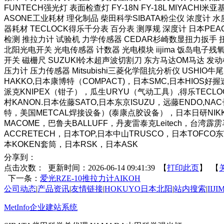
FUNTECH强光灯 表面检查灯 FY-18N FY-18L MIYAC
ASONE工业耗材 理化制品 柴田科学SIBATA粉尘仪 浓度计 水质
器耗材 TECLOCK得乐千分表 百分表 测厚规 深度计 日本PEA
检测 推拉力计 试验机 力学传感器 CEDAR杉崎数显扭力扳手 扭
北阳光电开关 光电传感器 计数器 光电模块 iijima 饭岛电子残氧
开关 磁栅尺 SUZUKI铃木超声波切割刀 东方马达OM马达 发动
压力计 压力传感器 Mitsubishi三菱化学阻抗分析仪 USHIO牛尾
HAKKO,日本康博特（COMPACT)，日本SMC,日本HI
派克KNIPEX（钳子），瓜生URYU（气动工具）,得乐TECLO
村KANON.日本佐藤SATO,日本东京ISUZU，远藤ENDO,N
特，美国METCAL焊接设备）(泰康点胶设备），日本日研NIKKE
MACOME，巴鲁夫BALLUFF，丹麦雷泰克Leitech，台
ACCRETECH，日本TOP,日本中山TRUSCO，日本TOFC
本KOKEN套筒，日本RSK，日本ASK
分享到：
点击次数：
更新时间：2026-06-14 09:41:39 【
打印此页
】 【
下一条：
爱光RZE-10推拉力计AIKOH
公司动态
|
产品资讯
|
友情链接
|
HOKUYO日本北阳
|
站内搜索
|
IIJ
MetInfo企业建站系统