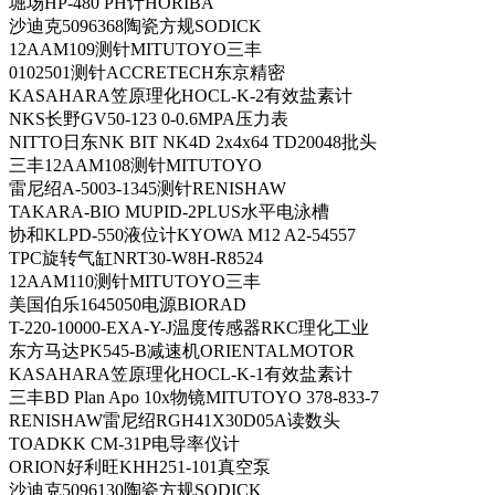
堀场HP-480 PH计HORIBA
沙迪克5096368陶瓷方规SODICK
12AAM109测针MITUTOYO三丰
0102501测针ACCRETECH东京精密
KASAHARA笠原理化HOCL-K-2有效盐素计
NKS长野GV50-123 0-0.6MPA压力表
NITTO日东NK BIT NK4D 2x4x64 TD20048批头
三丰12AAM108测针MITUTOYO
雷尼绍A-5003-1345测针RENISHAW
TAKARA-BIO MUPID-2PLUS水平电泳槽
协和KLPD-550液位计KYOWA M12 A2-54557
TPC旋转气缸NRT30-W8H-R8524
12AAM110测针MITUTOYO三丰
美国伯乐1645050电源BIORAD
T-220-10000-EXA-Y-J温度传感器RKC理化工业
东方马达PK545-B减速机ORIENTALMOTOR
KASAHARA笠原理化HOCL-K-1有效盐素计
三丰BD Plan Apo 10x物镜MITUTOYO 378-833-7
RENISHAW雷尼绍RGH41X30D05A读数头
TOADKK CM-31P电导率仪计
ORION好利旺KHH251-101真空泵
沙迪克5096130陶瓷方规SODICK