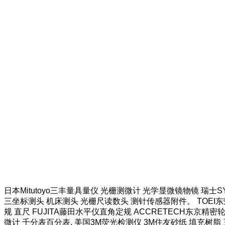
日本Mitutoyo三丰量具量仪 光栅测微计 光学显微镜物镜 瑞士
三坐标测头 机床测头 光栅尺读数头 测针传感器附件。 TOEI东荣
规 直尺 FUJITA藤田水平仪直角定规 ACCRETECH东京精密
微计 千分表百分表. 美国3M荧光检测仪 3M住友砂纸 填充树脂 三