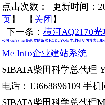
点击次数：
更新时间：2026-
页
】 【
关闭
】
下一条：
横河AQ2170
公司动态
|
产品资讯
|
友情链接
|
HOKUYO日本北阳
|
站内搜索
|
IIJ
MetInfo企业建站系统
SIBATA柴田科学总代理
电话：13668896109 手
SIBATA柴田科学总代理MP-Σ