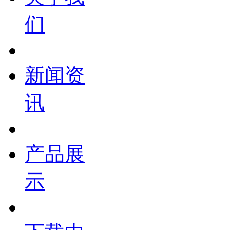
们
新闻资
讯
产品展
示