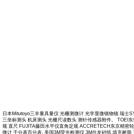
日本Mitutoyo三丰量具量仪 光栅测微计 光学显微镜物镜 瑞士
三坐标测头 机床测头 光栅尺读数头 测针传感器附件。 TOEI东荣
规 直尺 FUJITA藤田水平仪直角定规 ACCRETECH东京精密
微计 千分表百分表. 美国3M荧光检测仪 3M住友砂纸 填充树脂 三