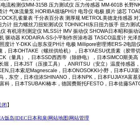
HI米亚基电流检测仪MM-315B 压力测试仪 压力传感器 MM-601B 
计 气体流量泵 HORIBA堀场PH计 电导仪 电极 膜片 滤芯 TOAD
COCK孔雀量表 千分表百分表 测厚规 METROL美德龙传感器 对刀
力计 扭力螺丝刀扭矩测试仪 TOHNICHI东日扭力扳手 扭力测试仪
仪 有机溶剂测定仪 MLSS计 IMV 振动仪 SHOWA日本昭和振动
机 驱动器 KODAIRA-SS小平制作所涂布器 TASCO温度计 光
照度计 Y-DKK 山形东亚PH计 电极 Millipore密理博ERS-2电
OS好握速，日本OHTAKE（螺丝供给机），日本YAESU优质素（
CK（量具），日本SSD西西帝（除静电），日本SIMCO斯美高（防
AC长堀，日本JST（压接工具），ANRITSU（安立）温度传感器，
N,日本索尼Magnescale，日本ONOSOKKI小野，日本FU
湾霹雳马，东空，日本信浓SHINANO，日本NPK，日本FUJIAY
O东富科，日本TSUBAKI椿本，德国费斯托FESTO，日本佐藤SA
关闭
】
IMA饭岛
|
IDEC日本和泉
|
网站地图
|
网站管理