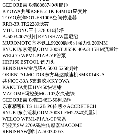
GEDORE吉多瑞8868740树脂锤
KYOWA共和KSPB-2-1K-E4M101应变片
TOYO东洋SOT-ES100B空间传送器
RRR-3R TR22289滤芯
MITUTOYO三丰378-016转塔
A-5003-0075测针RENISHAW雷尼绍
MUROMOTO室本铁工99200圆状刃強力钳200MM
RYUKI东京流机ODM-300ST JIS5K-40A/3-15HM流量计
WELCO WPM1-P1AB-YP管泵
HRF160 ESTOOL 铣刀头
RENISHAW雷尼绍A-5003-5258测针
ORIENTALMOTOR东方马达减速机SMK014K-A
共和CC-33A 5支装胶水KYOWA
KAKUTA角田HV450快速钳
MACOME码控美MG-103永久磁铁
GEDORE吉多瑞E248H-50树脂锤
东京精密E-TS-1112B-P6传感器ACCRETECH
RYUKI东京流机ODM-300ST FM52240流量计
WELCO WPM1-P1AA-GP管泵
码控美SW-270A磁性传感器MACOME
RENISHAW测针A-5003-0053