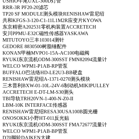
USHIO牛尾UXL-300D灯管
RRR-3R PF20-20滤芯
TP20 SF MODULE测头模块RENISHAW雷尼绍
共和KFGS-3-120-C1-11L1M2R应变片KYOWA
东京精密A202531零机构装置ACCRETECH
安川PPMU-E32C磁性传感器YASKAWA
MITUTOYO三丰103014测针
GEDORE 8830500树脂锤配件
KONAN甲楠MVPO1-15A-AC100电磁阀
RYUKI东京流机ODM-300SST FMN82094流量计
WELCO WPM1-P1AB-RP管泵
BUFFALO巴法络HD-LE2U3-BB硬盘
RENISHAW雷尼绍A-1371-0270测头模块
三木普利BXW-01-10L-24V-6制动机MIKIPULLEY
ACCRETECH E-DT-LM-S30测头
TBI导轨TRH20VN-1-400-N-Z0-II
LBM-10K INTERFACE传感器
RENISHAW雷尼绍RESA30USA100B圆光栅
ONOSOKKI小野HT-011反光贴
RYUKI东京流机ODM-300SST FMA72677流量计
WELCO WPM1-P1AB-BP管泵
D70脚轮DAIKEN大建