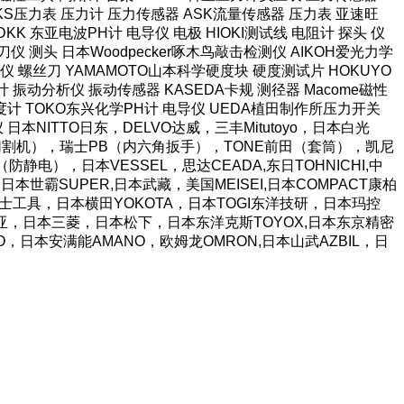
长野NKS压力表 压力计 压力传感器 ASK流量传感器 压力表 亚速旺
KK 东亚电波PH计 电导仪 电极 HIOKI测试线 电阻计 探头 仪
仪 测头 日本Woodpecker啄木鸟敲击检测仪 AIKOH爱光力学
 螺丝刀 YAMAMOTO山本科学硬度块 硬度测试片 HOKUYO
计 振动分析仪 振动传感器 KASEDA卡规 测径器 Macome磁性
泽度计 TOKO东兴化学PH计 电导仪 UEDA植田制作所压力开关
阻仪 日本NITTO日东，DELVO达威，三丰Mitutoyo，日本白光
胶带切割机），瑞士PB（内六角扳手），TONE前田（套筒），凯尼
静电），日本VESSEL，思达CEADA,东日TOHNICHI,中
日本世霸SUPER,日本武藏，美国MEISEI,日本COMPACT康柏
JI富士工具，日本横田YOKOTA，日本TOGI东洋技研，日本玛控
A富基亚，日本三菱，日本松下，日本东洋克斯TOYOX,日本东京精密
TO，日本安满能AMANO，欧姆龙OMRON,日本山武AZBIL，日