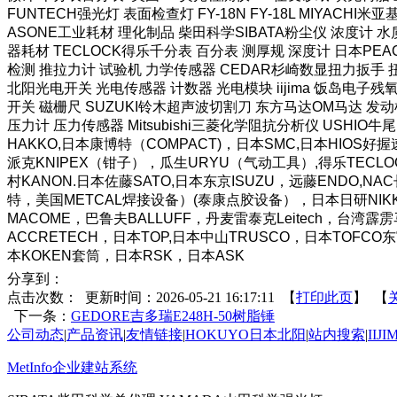
FUNTECH强光灯 表面检查灯 FY-18N FY-18L MIYAC
ASONE工业耗材 理化制品 柴田科学SIBATA粉尘仪 浓度计 水质
器耗材 TECLOCK得乐千分表 百分表 测厚规 深度计 日本PEA
检测 推拉力计 试验机 力学传感器 CEDAR杉崎数显扭力扳手 扭
北阳光电开关 光电传感器 计数器 光电模块 iijima 饭岛电子残氧
开关 磁栅尺 SUZUKI铃木超声波切割刀 东方马达OM马达 发动
压力计 压力传感器 Mitsubishi三菱化学阻抗分析仪 USHIO牛尾
HAKKO,日本康博特（COMPACT)，日本SMC,日本HI
派克KNIPEX（钳子），瓜生URYU（气动工具）,得乐TECLO
村KANON.日本佐藤SATO,日本东京ISUZU，远藤ENDO,N
特，美国METCAL焊接设备）(泰康点胶设备），日本日研NIKKE
MACOME，巴鲁夫BALLUFF，丹麦雷泰克Leitech，台
ACCRETECH，日本TOP,日本中山TRUSCO，日本TOFC
本KOKEN套筒，日本RSK，日本ASK
分享到：
点击次数：
更新时间：2026-05-21 16:17:11 【
打印此页
】 【
下一条：
GEDORE吉多瑞E248H-50树脂锤
公司动态
|
产品资讯
|
友情链接
|
HOKUYO日本北阳
|
站内搜索
|
IIJ
MetInfo企业建站系统