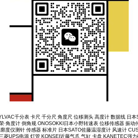
SYLVAC千分表 卡尺 千分尺 角度尺 位移测头 高度计 数据线 日
·角度计 倒角规 ONOSOKKI日本小野转速表 位移传感器 振动传
轮廓度仪测针 传感器 标准片 日本SATO佐藤温湿度计 风速计 CUS
菱UPS电源 灯管 KONSEI近藤气爪 气缸 卡盘 KANETEC