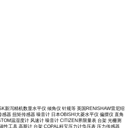
本SK新泻精机数显水平仪 倾角仪 针规等 英国RENISHAW雷尼绍
感器 扭矩传感器 噪音计 日本OBISHI大菱水平仪 偏摆仪 直角
TOM温湿度计 风速计 噪音计 CITIZEN界限量表 台架 光栅测
强力磁性工具 高斯计 台架 COPAL科宝压力计负压表 压力传感器