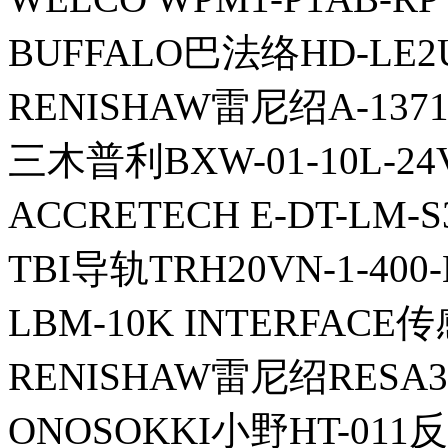
BUFFALO巴法络HD-LE2
RENISHAW雷尼绍A-137
三木普利BXW-01-10L-24
ACCRETECH E-DT-LM-
TBI导轨TRH20VN-1-400-N
LBM-10K INTERFACE
RENISHAW雷尼绍RESA3
ONOSOKKI小野HT-011