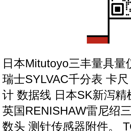
日本Mitutoyo三丰量
瑞士SYLVAC千分表 卡
计 数据线 日本SK新泻
英国RENISHAW雷尼绍
数头 测针传感器附件。 T