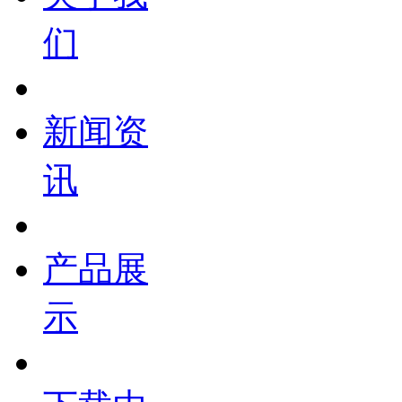
们
新闻资
讯
产品展
示