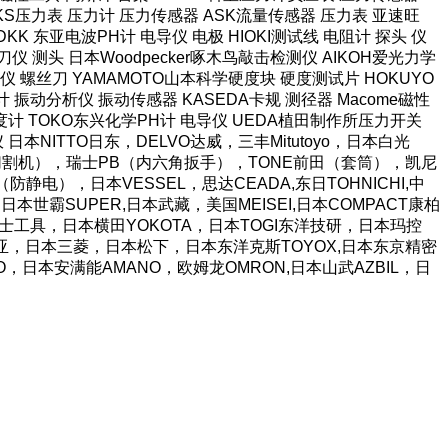
长野NKS压力表 压力计 压力传感器 ASK流量传感器 压力表 亚速旺
KK 东亚电波PH计 电导仪 电极 HIOKI测试线 电阻计 探头 仪
仪 测头 日本Woodpecker啄木鸟敲击检测仪 AIKOH爱光力学
 螺丝刀 YAMAMOTO山本科学硬度块 硬度测试片 HOKUYO
计 振动分析仪 振动传感器 KASEDA卡规 测径器 Macome磁性
泽度计 TOKO东兴化学PH计 电导仪 UEDA植田制作所压力开关
阻仪 日本NITTO日东，DELVO达威，三丰Mitutoyo，日本白光
胶带切割机），瑞士PB（内六角扳手），TONE前田（套筒），凯尼
静电），日本VESSEL，思达CEADA,东日TOHNICHI,中
日本世霸SUPER,日本武藏，美国MEISEI,日本COMPACT康柏
JI富士工具，日本横田YOKOTA，日本TOGI东洋技研，日本玛控
A富基亚，日本三菱，日本松下，日本东洋克斯TOYOX,日本东京精密
TO，日本安满能AMANO，欧姆龙OMRON,日本山武AZBIL，日