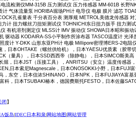
HI米亚基电流检测仪MM-315B 压力测试仪 压力传感器 MM-601B 
计 气体流量泵 HORIBA堀场PH计 电导仪 电极 膜片 滤芯 TOAD
COCK孔雀量表 千分表百分表 测厚规 METROL美德龙传感器 对刀
力计 扭力螺丝刀扭矩测试仪 TOHNICHI东日扭力扳手 扭力测试仪
仪 有机溶剂测定仪 MLSS计 IMV 振动仪 SHOWA日本昭和振动
机 驱动器 KODAIRA-SS小平制作所涂布器 TASCO温度计 光
照度计 Y-DKK 山形东亚PH计 电极 Millipore密理博ERS-2电
OS好握速，日本OHTAKE（螺丝供给机），日本YAESU优质素（
CK（量具），日本SSD西西帝（除静电），日本SIMCO斯美高（防
AC长堀，日本JST（压接工具），ANRITSU（安立）温度传感器，
N,日本索尼Magnescale，日本ONOSOKKI小野，日本FU
湾霹雳马，东空，日本信浓SHINANO，日本NPK，日本FUJIAY
O东富科，日本TSUBAKI椿本，德国费斯托FESTO，日本佐藤SA
关闭
】
IMA饭岛
|
IDEC日本和泉
|
网站地图
|
网站管理