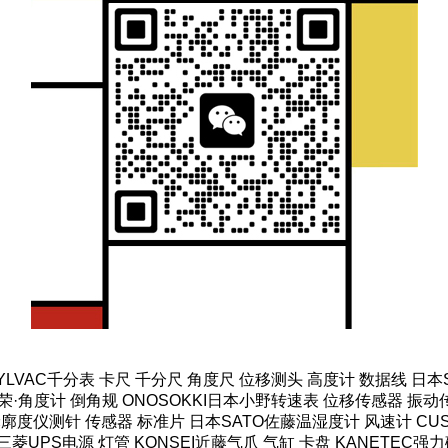
SYLVAC千分表 卡尺 千分尺 角度尺 位移测头 高度计 数据线 日
·角度计 倒角规 ONOSOKKI日本小野转速表 位移传感器 振动传
轮廓度仪测针 传感器 标准片 日本SATO佐藤温湿度计 风速计 CUS
菱UPS电源 灯管 KONSEI近藤气爪 气缸 卡盘 KANETEC