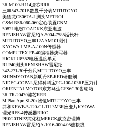
3R M100-H114滤芯RRR
三丰543-701B数显千分表MITUTOYO
美德龙CS067A-L测头METROL
C&M BS6-060-060定心装置CNM
5082L电极TOADKK东亚电波
RENISHAW雷尼绍A-5004-7585延长杆
MITUTOYO三丰12AAM101测针
KYOWA LMB-A-100N传感器
COMPUTEX FP-40编程器烧写器
HIOKI U8552电压温度单元
RLP40测头RENISHAW雷尼绍
342-271-30千分尺MITUTOYO三丰
SHINMYOTAN新明丹SP-RED研磨剂
NIDEC-COPAL尼得科科宝PG-100-103RP压力计
ORIENTALMOTOR东方马达GFS6G30齿轮箱
3R TR-20430滤芯RRR
M Plan Apo SL20x物镜MITUTOYO三丰
共和KFWB-5-120-C1-11L3M3R应变片KYOWA
理光RFS-4传感器RIKO
PR0G0TNP2纯化柱MERCK默克密理博
RENISHAW雷尼绍A-1016-0004-05连接线