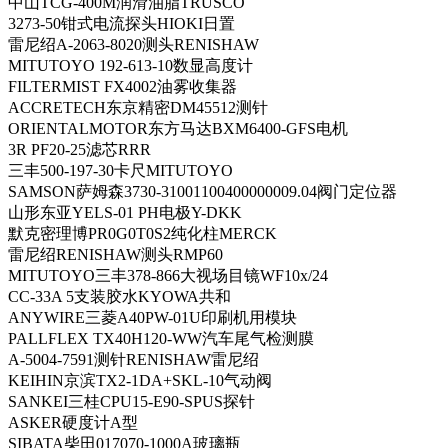
中山TCG-400M润滑油脂TRUSCO
3273-50钳式电流探头HIOKI日置
雷尼绍A-2063-8020测头RENISHAW
MITUTOYO 192-613-10数显高度计
FILTERMIST FX4002油雾收集器
ACCRETECH东京精密DM45512测针
ORIENTALMOTOR东方马达BXM6400-GFS电机
3R PF20-25滤芯RRR
三丰500-197-30卡尺MITUTOYO
SAMSON萨姆森3730-31001100400000009.04阀门定位器
山形东亚YELS-01 PH电极Y-DKK
默克密理博PR0G0T0S2纯化柱MERCK
雷尼绍RENISHAW测头RMP60
MITUTOYO三丰378-866大视场目镜WF10x/24
CC-33A 5支装胶水KYOWA共和
ANYWIRE三菱A40PW-01U印刷机用模块
PALLFLEX TX40H120-WW汽车尾气检测膜
A-5004-7591测针RENISHAW雷尼绍
KEIHIN京滨TX2-1DA+SKL-10气动阀
SANKEI三桂CPU15-E90-SPUS探针
ASKER硬度计A型
SIBATA柴田017070-1000A玻璃瓶