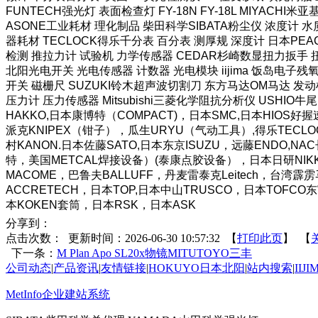
FUNTECH强光灯 表面检查灯 FY-18N FY-18L MIYAC
ASONE工业耗材 理化制品 柴田科学SIBATA粉尘仪 浓度计 水质
器耗材 TECLOCK得乐千分表 百分表 测厚规 深度计 日本PEA
检测 推拉力计 试验机 力学传感器 CEDAR杉崎数显扭力扳手 扭
北阳光电开关 光电传感器 计数器 光电模块 iijima 饭岛电子残氧
开关 磁栅尺 SUZUKI铃木超声波切割刀 东方马达OM马达 发动
压力计 压力传感器 Mitsubishi三菱化学阻抗分析仪 USHIO牛尾
HAKKO,日本康博特（COMPACT)，日本SMC,日本HI
派克KNIPEX（钳子），瓜生URYU（气动工具）,得乐TECLO
村KANON.日本佐藤SATO,日本东京ISUZU，远藤ENDO,N
特，美国METCAL焊接设备）(泰康点胶设备），日本日研NIKKE
MACOME，巴鲁夫BALLUFF，丹麦雷泰克Leitech，台
ACCRETECH，日本TOP,日本中山TRUSCO，日本TOFC
本KOKEN套筒，日本RSK，日本ASK
分享到：
点击次数：
更新时间：2026-06-30 10:57:32 【
打印此页
】 【
下一条：
M Plan Apo SL20x物镜MITUTOYO三丰
公司动态
|
产品资讯
|
友情链接
|
HOKUYO日本北阳
|
站内搜索
|
IIJ
MetInfo企业建站系统