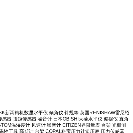
本SK新泻精机数显水平仪 倾角仪 针规等 英国RENISHAW雷尼绍
感器 扭矩传感器 噪音计 日本OBISHI大菱水平仪 偏摆仪 直角
TOM温湿度计 风速计 噪音计 CITIZEN界限量表 台架 光栅测
强力磁性工具 高斯计 台架 COPAL科宝压力计负压表 压力传感器