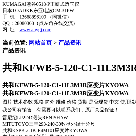
KUMAGAI熊谷0518-P王研式透气仪
日本TOADKK东亚电波CM-31PW
手 机：13668896109 （同微信）
QQ：28080363（点左角在线交流）
网 址：
www.ahygj.com
当前位置:
网站首页
>
产品资讯
产品资讯
共和KFWB-5-120-C1-11L3
共和KFWB-5-120-C1-11L3M3R应变片KYOWA
共和KFWB-5-120-C1-11L3M3R应变片KYOWA
图片 技术参数 规格 简介 维修 价格 货期 是否现货 中文 使用说
我公司有销售，有需要可以联系我们，原厂真品保证！
雷尼绍LP2DD测头RENISHAW
MITUTOYO三丰293-240-30数显外径千分尺
共和KSPB-2-1K-E4M101应变片KYOWA