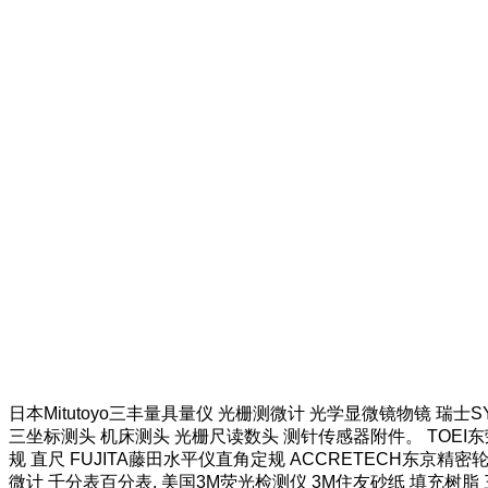
日本Mitutoyo三丰量具量仪 光栅测微计 光学显微镜物镜 瑞士
三坐标测头 机床测头 光栅尺读数头 测针传感器附件。 TOEI东荣
规 直尺 FUJITA藤田水平仪直角定规 ACCRETECH东京精密
微计 千分表百分表. 美国3M荧光检测仪 3M住友砂纸 填充树脂 三