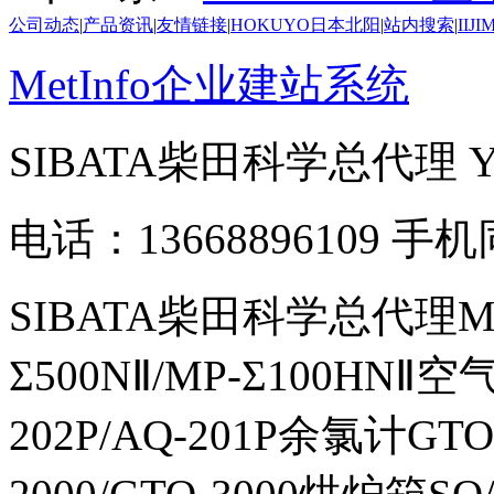
公司动态
|
产品资讯
|
友情链接
|
HOKUYO日本北阳
|
站内搜索
|
IIJ
MetInfo企业建站系统
SIBATA柴田科学总代理
电话：13668896109 手
SIBATA柴田科学总代理MP-Σ
Σ500NⅡ/MP-Σ100HNⅡ
202P/AQ-201P余氯计GTO-