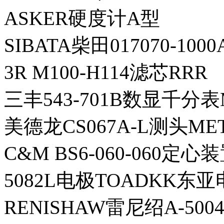
ASKER硬度计A型
SIBATA柴田017070-10
3R M100-H114滤芯RRR
三丰543-701B数显千分表
美德龙CS067A-L测头ME
C&M BS6-060-060定心
5082L电极TOADKK东
RENISHAW雷尼绍A-500