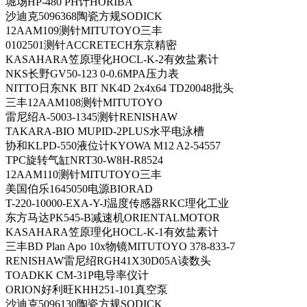
堀场HP-480 PH计HORIBA
沙迪克5096368陶瓷方规SODICK
12AAM109测针MITUTOYO三丰
0102501测针ACCRETECH东京精密
KASAHARA笠原理化HOCL-K-2有效盐素计
NKS长野GV50-123 0-0.6MPA压力表
NITTO日东NK BIT NK4D 2x4x64 TD20048批头
三丰12AAM108测针MITUTOYO
雷尼绍A-5003-1345测针RENISHAW
TAKARA-BIO MUPID-2PLUS水平电泳槽
协和KLPD-550液位计KYOWA M12 A2-54557
TPC旋转气缸NRT30-W8H-R8524
12AAM110测针MITUTOYO三丰
美国伯乐1645050电源BIORAD
T-220-10000-EXA-Y-J温度传感器RKC理化工业
东方马达PK545-B减速机ORIENTALMOTOR
KASAHARA笠原理化HOCL-K-1有效盐素计
三丰BD Plan Apo 10x物镜MITUTOYO 378-833-7
RENISHAW雷尼绍RGH41X30D05A读数头
TOADKK CM-31P电导率仪计
ORION好利旺KHH251-101真空泵
沙迪克5096130陶瓷方规SODICK