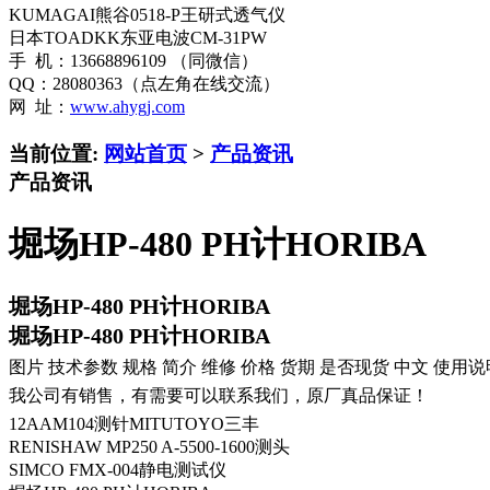
KUMAGAI熊谷0518-P王研式透气仪
日本TOADKK东亚电波CM-31PW
手 机：13668896109 （同微信）
QQ：28080363（点左角在线交流）
网 址：
www.ahygj.com
当前位置:
网站首页
>
产品资讯
产品资讯
堀场HP-480 PH计HORIBA
堀场HP-480 PH计HORIBA
堀场HP-480 PH计HORIBA
图片 技术参数 规格 简介 维修 价格 货期 是否现货 中文 使用说
我公司有销售，有需要可以联系我们，原厂真品保证！
12AAM104测针MITUTOYO三丰
RENISHAW MP250 A-5500-1600测头
SIMCO FMX-004静电测试仪