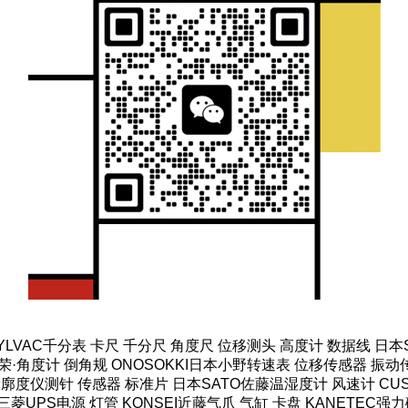
SYLVAC千分表 卡尺 千分尺 角度尺 位移测头 高度计 数据线 日
·角度计 倒角规 ONOSOKKI日本小野转速表 位移传感器 振动传
轮廓度仪测针 传感器 标准片 日本SATO佐藤温湿度计 风速计 CUS
菱UPS电源 灯管 KONSEI近藤气爪 气缸 卡盘 KANETEC