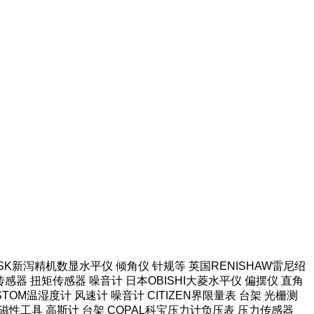
本SK新泻精机数显水平仪 倾角仪 针规等 英国RENISHAW雷尼绍
感器 扭矩传感器 噪音计 日本OBISHI大菱水平仪 偏摆仪 直角
TOM温湿度计 风速计 噪音计 CITIZEN界限量表 台架 光栅测
强力磁性工具 高斯计 台架 COPAL科宝压力计负压表 压力传感器