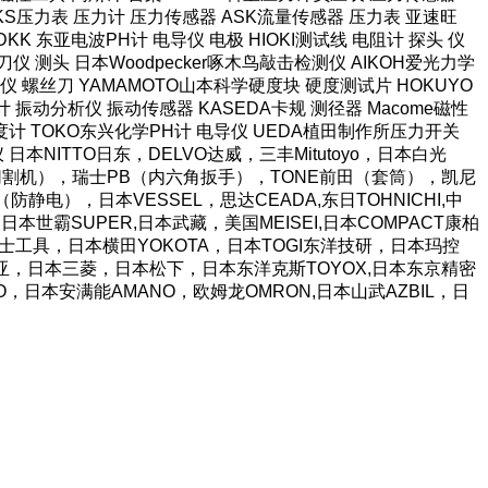
长野NKS压力表 压力计 压力传感器 ASK流量传感器 压力表 亚速旺
KK 东亚电波PH计 电导仪 电极 HIOKI测试线 电阻计 探头 仪
仪 测头 日本Woodpecker啄木鸟敲击检测仪 AIKOH爱光力学
 螺丝刀 YAMAMOTO山本科学硬度块 硬度测试片 HOKUYO
计 振动分析仪 振动传感器 KASEDA卡规 测径器 Macome磁性
泽度计 TOKO东兴化学PH计 电导仪 UEDA植田制作所压力开关
阻仪 日本NITTO日东，DELVO达威，三丰Mitutoyo，日本白光
胶带切割机），瑞士PB（内六角扳手），TONE前田（套筒），凯尼
静电），日本VESSEL，思达CEADA,东日TOHNICHI,中
日本世霸SUPER,日本武藏，美国MEISEI,日本COMPACT康柏
JI富士工具，日本横田YOKOTA，日本TOGI东洋技研，日本玛控
A富基亚，日本三菱，日本松下，日本东洋克斯TOYOX,日本东京精密
TO，日本安满能AMANO，欧姆龙OMRON,日本山武AZBIL，日