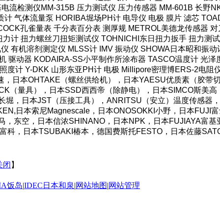
HI米亚基电流检测仪MM-315B 压力测试仪 压力传感器 MM-601B 
计 气体流量泵 HORIBA堀场PH计 电导仪 电极 膜片 滤芯 TOAD
COCK孔雀量表 千分表百分表 测厚规 METROL美德龙传感器 对刀
力计 扭力螺丝刀扭矩测试仪 TOHNICHI东日扭力扳手 扭力测试仪
仪 有机溶剂测定仪 MLSS计 IMV 振动仪 SHOWA日本昭和振动
机 驱动器 KODAIRA-SS小平制作所涂布器 TASCO温度计 光
照度计 Y-DKK 山形东亚PH计 电极 Millipore密理博ERS-2电
OS好握速，日本OHTAKE（螺丝供给机），日本YAESU优质素（
CK（量具），日本SSD西西帝（除静电），日本SIMCO斯美高（防
AC长堀，日本JST（压接工具），ANRITSU（安立）温度传感器，
N,日本索尼Magnescale，日本ONOSOKKI小野，日本FU
湾霹雳马，东空，日本信浓SHINANO，日本NPK，日本FUJIAY
O东富科，日本TSUBAKI椿本，德国费斯托FESTO，日本佐藤SA
关闭
】
IMA饭岛
|
IDEC日本和泉
|
网站地图
|
网站管理