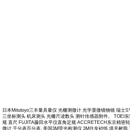
日本Mitutoyo三丰量具量仪 光栅测微计 光学显微镜物镜 瑞士
三坐标测头 机床测头 光栅尺读数头 测针传感器附件。 TOEI东荣
规 直尺 FUJITA藤田水平仪直角定规 ACCRETECH东京精密
微计 千分表百分表. 美国3M荧光检测仪 3M住友砂纸 填充树脂 三