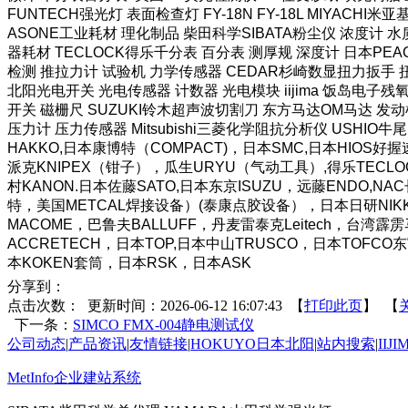
FUNTECH强光灯 表面检查灯 FY-18N FY-18L MIYAC
ASONE工业耗材 理化制品 柴田科学SIBATA粉尘仪 浓度计 水质
器耗材 TECLOCK得乐千分表 百分表 测厚规 深度计 日本PEA
检测 推拉力计 试验机 力学传感器 CEDAR杉崎数显扭力扳手 扭
北阳光电开关 光电传感器 计数器 光电模块 iijima 饭岛电子残氧
开关 磁栅尺 SUZUKI铃木超声波切割刀 东方马达OM马达 发动
压力计 压力传感器 Mitsubishi三菱化学阻抗分析仪 USHIO牛尾
HAKKO,日本康博特（COMPACT)，日本SMC,日本HI
派克KNIPEX（钳子），瓜生URYU（气动工具）,得乐TECLO
村KANON.日本佐藤SATO,日本东京ISUZU，远藤ENDO,N
特，美国METCAL焊接设备）(泰康点胶设备），日本日研NIKKE
MACOME，巴鲁夫BALLUFF，丹麦雷泰克Leitech，台
ACCRETECH，日本TOP,日本中山TRUSCO，日本TOFC
本KOKEN套筒，日本RSK，日本ASK
分享到：
点击次数：
更新时间：2026-06-12 16:07:43 【
打印此页
】 【
下一条：
SIMCO FMX-004静电测试仪
公司动态
|
产品资讯
|
友情链接
|
HOKUYO日本北阳
|
站内搜索
|
IIJ
MetInfo企业建站系统