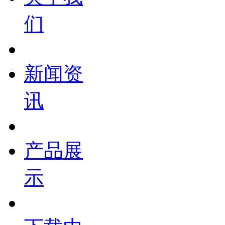
们
新闻资
讯
产品展
示