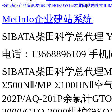
公司动态
|
产品资讯
|
友情链接
|
HOKUYO日本北阳
|
站内搜索
|
IIJ
MetInfo企业建站系统
SIBATA柴田科学总代理
电话：13668896109 手
SIBATA柴田科学总代理MP-Σ
Σ500NⅡ/MP-Σ100HNⅡ
202P/AQ-201P余氯计GTO-