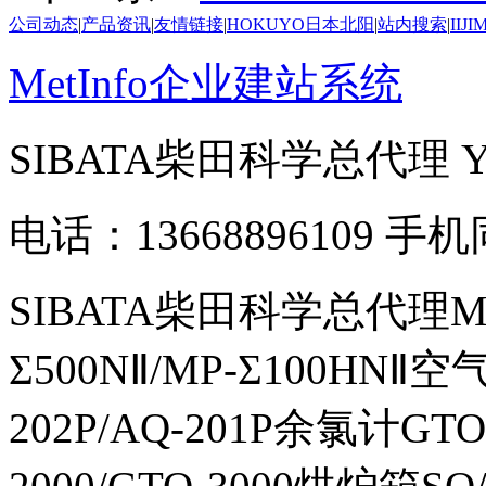
公司动态
|
产品资讯
|
友情链接
|
HOKUYO日本北阳
|
站内搜索
|
IIJ
MetInfo企业建站系统
SIBATA柴田科学总代理
电话：13668896109 手
SIBATA柴田科学总代理MP-Σ
Σ500NⅡ/MP-Σ100HNⅡ
202P/AQ-201P余氯计GTO-