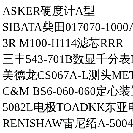
ASKER硬度计A型
SIBATA柴田017070-10
3R M100-H114滤芯RRR
三丰543-701B数显千分表
美德龙CS067A-L测头ME
C&M BS6-060-060定心
5082L电极TOADKK东
RENISHAW雷尼绍A-500