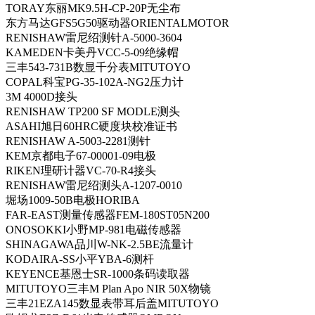
TORAY东丽MK9.5H-CP-20P无尘布
东方马达GFS5G50驱动器ORIENTALMOTOR
RENISHAW雷尼绍测针A-5000-3604
KAMEDEN卡美丹VCC-5-09绝缘帽
三丰543-731B数显千分表MITUTOYO
COPAL科宝PG-35-102A-NG2压力计
3M 4000D接头
RENISHAW TP200 SF MODLE测头
ASAHI旭日60HRC硬度块校准证书
RENISHAW A-5003-2281测针
KEM京都电子67-00001-09电极
RIKEN理研计器VC-70-R4接头
RENISHAW雷尼绍测头A-1207-0010
堀场1009-50B电极HORIBA
FAR-EAST测量传感器FEM-180ST05N200
ONOSOKKI小野MP-981电磁传感器
SHINAGAWA品川W-NK-2.5BE流量计
KODAIRA-SS小平YBA-6测杆
KEYENCE基恩士SR-1000条码读取器
MITUTOYO三丰M Plan Apo NIR 50X物镜
三丰21EZA145数显表带耳后盖MITUTOYO