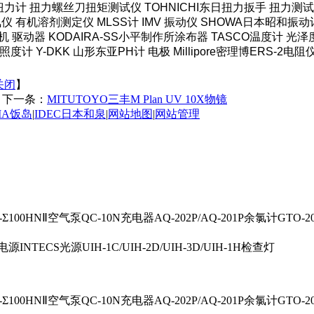
力计 扭力螺丝刀扭矩测试仪 TOHNICHI东日扭力扳手 扭力测试仪
仪 有机溶剂测定仪 MLSS计 IMV 振动仪 SHOWA日本昭和振动
机 驱动器 KODAIRA-SS小平制作所涂布器 TASCO温度计 光
度计 Y-DKK 山形东亚PH计 电极 Millipore密理博ERS-2电阻
关闭
】
下一条：
MITUTOYO三丰M Plan UV 10X物镜
IMA饭岛
|
IDEC日本和泉
|
网站地图
|
网站管理
-Σ100HNⅡ空气泵QC-10N充电器AQ-202P/AQ-201P余氯计GTO-200
0电源INTECS光源UIH-1C/UIH-2D/UIH-3D/UIH-1H检查灯
-Σ100HNⅡ空气泵QC-10N充电器AQ-202P/AQ-201P余氯计GTO-200