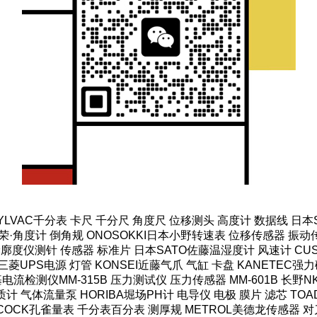
SYLVAC千分表 卡尺 千分尺 角度尺 位移测头 高度计 数据线 日
·角度计 倒角规 ONOSOKKI日本小野转速表 位移传感器 振动传
轮廓度仪测针 传感器 标准片 日本SATO佐藤温湿度计 风速计 CUS
菱UPS电源 灯管 KONSEI近藤气爪 气缸 卡盘 KANETEC
HI米亚基电流检测仪MM-315B 压力测试仪 压力传感器 MM-601B 
计 气体流量泵 HORIBA堀场PH计 电导仪 电极 膜片 滤芯 TOAD
COCK孔雀量表 千分表百分表 测厚规 METROL美德龙传感器 对刀