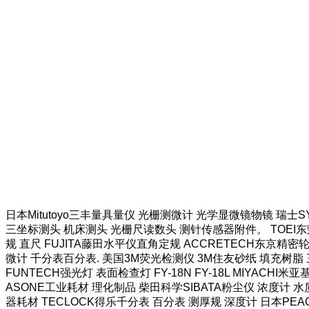
日本Mitutoyo三丰量具量仪 光栅测微计 光学显微镜物镜 瑞士
三坐标测头 机床测头 光栅尺读数头 测针传感器附件。 TOEI东荣
规 直尺 FUJITA藤田水平仪直角定规 ACCRETECH东京精密
微计 千分表百分表. 美国3M荧光检测仪 3M住友砂纸 填充树脂 三
FUNTECH强光灯 表面检查灯 FY-18N FY-18L MIYAC
ASONE工业耗材 理化制品 柴田科学SIBATA粉尘仪 浓度计 水质
器耗材 TECLOCK得乐千分表 百分表 测厚规 深度计 日本PEA