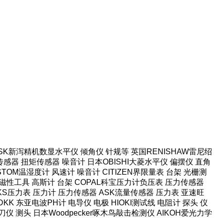
本SK新泻精机数显水平仪 倾角仪 针规等 英国RENISHAW雷尼绍
感器 扭矩传感器 噪音计 日本OBISHI大菱水平仪 偏摆仪 直角
TOM温湿度计 风速计 噪音计 CITIZEN界限量表 台架 光栅测
强力磁性工具 高斯计 台架 COPAL科宝压力计负压表 压力传感器
长野NKS压力表 压力计 压力传感器 ASK流量传感器 压力表 亚速旺
KK 东亚电波PH计 电导仪 电极 HIOKI测试线 电阻计 探头 仪
仪 测头 日本Woodpecker啄木鸟敲击检测仪 AIKOH爱光力学