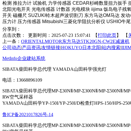
检测 推拉力计 试验机 力学传感器 CEDAR杉崎数显扭力扳手 扭
北阳光电开关 光电传感器 计数器 光电模块 iijima 饭岛电子残氧
开关 磁栅尺 SUZUKI铃木超声波切割刀 东方马达OM马达 发动
压力计 压力传感器 Mitsubishi三菱化学阻抗分析仪 USHIO牛尾照
分享到：
点击次数：
更新时间：2025-07-23 15:07:41 【
打印此页
】 【
上一条：
ORIENTALMOTOR东方马达5TK20GN-CW2E减速机
公司动态
|
产品资讯
|
友情链接
|
HOKUYO日本北阳
|
站内搜索
|
IIJ
MetInfo企业建站系统
SIBATA柴田科学总代理 YAMADA山田科学强光灯
电话：13668896109
SIBATA柴田科学总代理MP-Σ30NⅡ/MP-Σ300NⅡ/MP-Σ500NⅡ/MP
RW空气采样器
YAMADA山田科学YP-150I/YP-250I/D检查灯HPS-150/HPS-25
鲁ICP备2021017826号-14
SIBATA柴田科学总代理MP-Σ30NⅡ/MP-Σ300NⅡ/MP-Σ500NⅡ/MP