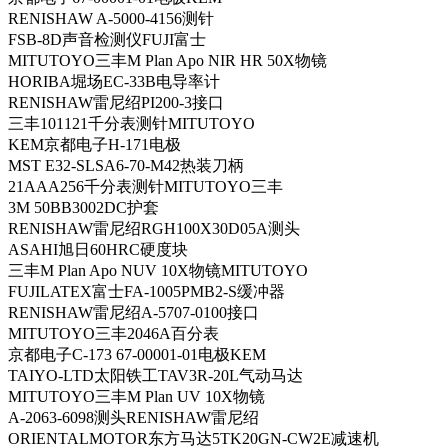
RENISHAW A-5000-4156测针
FSB-8D声音检测仪FUJI富士
MITUTOYO三丰M Plan Apo NIR HR 50X物镜
HORIBA堀场EC-33B电导率计
RENISHAW雷尼绍PI200-3接口
三丰101121千分表测针MITUTOYO
KEM京都电子H-171电极
MST E32-SLSA6-70-M42热装刀柄
21AAA256千分表测针MITUTOYO三丰
3M 50BB3002DC护套
RENISHAW雷尼绍RGH100X30D05A测头
ASAHI旭日60HRC硬度块
三丰M Plan Apo NUV 10X物镜MITUTOYO
FUJILATEX富士FA-1005PMB2-S缓冲器
RENISHAW雷尼绍A-5707-0100接口
MITUTOYO三丰2046A百分表
京都电子C-173 67-00001-01电极KEM
TAIYO-LTD太阳铁工TAV3R-20L气动马达
MITUTOYO三丰M Plan UV 10X物镜
A-2063-6098测头RENISHAW雷尼绍
ORIENTALMOTOR东方马达5TK20GN-CW2E减速机