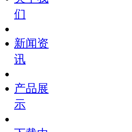
们
新闻资
讯
产品展
示