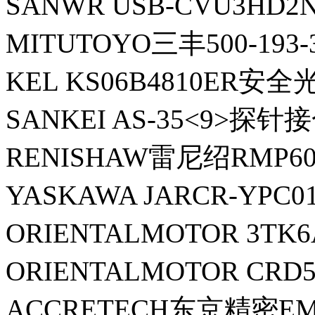
SANWR USB-CVU3HD
MITUTOYO三丰500-193
KEL KS06B4810ER安全
SANKEI AS-35<9>探针
RENISHAW雷尼绍RMP6
YASKAWA JARCR-YPC0
ORIENTALMOTOR 3T
ORIENTALMOTOR CRD
ACCRETECH东京精密EM4