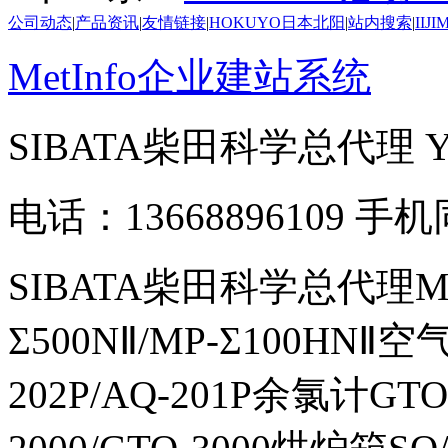
公司动态
|
产品资讯
|
友情链接
|
HOKUYO日本北阳
|
站内搜索
|
IIJ
MetInfo企业建站系统
SIBATA柴田科学总代理
电话：13668896109 手
SIBATA柴田科学总代理MP-Σ
Σ500NⅡ/MP-Σ100HNⅡ
202P/AQ-201P余氯计GTO-