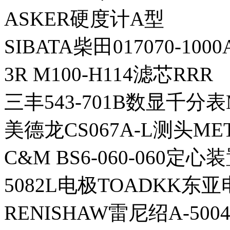
ASKER硬度计A型
SIBATA柴田017070-10
3R M100-H114滤芯RRR
三丰543-701B数显千分表
美德龙CS067A-L测头ME
C&M BS6-060-060定心
5082L电极TOADKK东
RENISHAW雷尼绍A-500