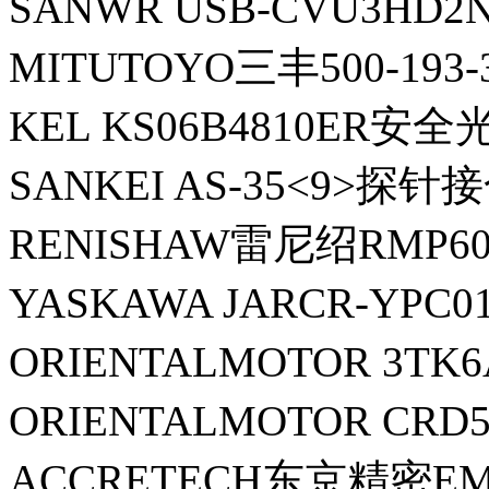
SANWR USB-CVU3HD
MITUTOYO三丰500-193
KEL KS06B4810ER安全
SANKEI AS-35<9>探针
RENISHAW雷尼绍RMP6
YASKAWA JARCR-YPC0
ORIENTALMOTOR 3T
ORIENTALMOTOR CRD
ACCRETECH东京精密EM4