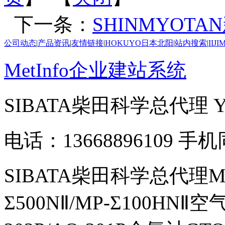
下一条：
SHINMYOTA
公司动态
|
产品资讯
|
友情链接
|
HOKUYO日本北阳
|
站内搜索
|
IIJ
MetInfo企业建站系统
SIBATA柴田科学总代理
电话：13668896109 手
SIBATA柴田科学总代理MP-Σ
Σ500NⅡ/MP-Σ100HNⅡ