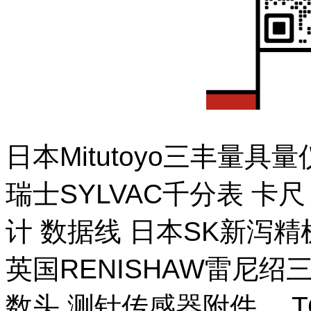
日本Mitutoyo三丰量
瑞士SYLVAC千分表 卡
计 数据线 日本SK新泻
英国RENISHAW雷尼绍
数头 测针传感器附件。 T