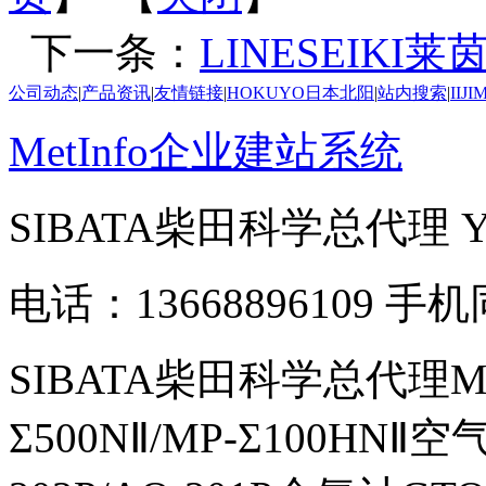
下一条：
LINESEIKI
公司动态
|
产品资讯
|
友情链接
|
HOKUYO日本北阳
|
站内搜索
|
IIJ
MetInfo企业建站系统
SIBATA柴田科学总代理
电话：13668896109 手
SIBATA柴田科学总代理MP-Σ
Σ500NⅡ/MP-Σ100HNⅡ