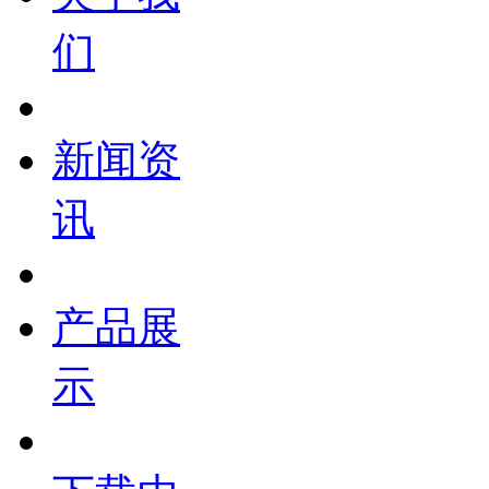
们
新闻资
讯
产品展
示