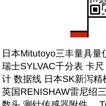
日本Mitutoyo三丰量
瑞士SYLVAC千分表 卡
计 数据线 日本SK新泻
英国RENISHAW雷尼绍
数头 测针传感器附件。 T