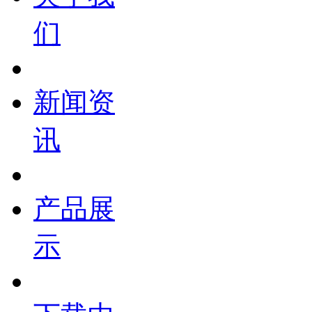
们
新闻资
讯
产品展
示