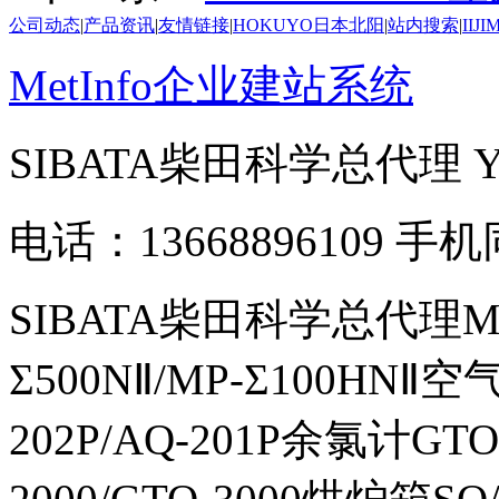
公司动态
|
产品资讯
|
友情链接
|
HOKUYO日本北阳
|
站内搜索
|
IIJ
MetInfo企业建站系统
SIBATA柴田科学总代理
电话：13668896109 手
SIBATA柴田科学总代理MP-Σ
Σ500NⅡ/MP-Σ100HNⅡ
202P/AQ-201P余氯计GTO-