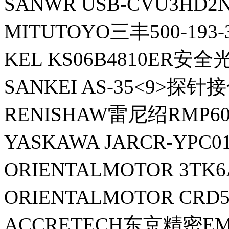
SANWR USB-CVU3HD
MITUTOYO三丰500-193
KEL KS06B4810ER安全
SANKEI AS-35<9>探针
RENISHAW雷尼绍RMP6
YASKAWA JARCR-YPC0
ORIENTALMOTOR 3T
ORIENTALMOTOR CRD
ACCRETECH东京精密EM4