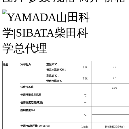
性能
冷却能力
室温32℃，
千瓦
2.7
设定水温20℃※1
室温25℃，
千瓦
2.9
设定水温20℃
法定冷冻吨
0.36
使用环境温度范围
℃
使用温度范围(液温)
℃
控制精度※4
℃
使用*低循环量( 50/60Hz )
L/min
10 (扬程20/30m )