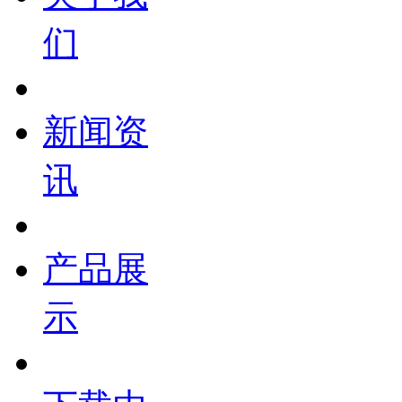
们
新闻资
讯
产品展
示