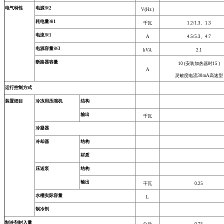
电气特性
电源※2
V(Hz )
耗电量※1
千瓦
1.2/1.3、1.3
电流※1
A
4.5/5.3、4.7
电源容量※3
kVA
2.1
断路器容量
10 (安装加热器时15 )
A
灵敏度电流30mA高速型
运行控制方式
装置细目
冷冻用压缩机
结构
输出
千瓦
冷凝器
冷却器
结构
材质
压送泵
结构
输出
千瓦
0.25
水槽实际容量
L
制冷剂
制冷剂封入量