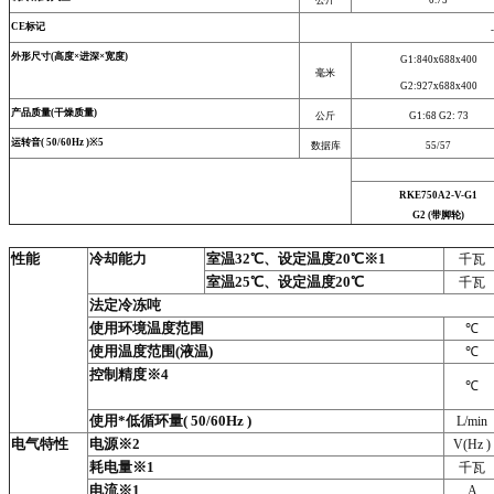
公斤
0.75
CE标记
-
外形尺寸(高度×进深×宽度)
G1:840x688x400
毫米
G2:927x688x400
产品质量(干燥质量)
公斤
G1:68 G2: 73
运转音( 50/60Hz )※5
数据库
55/57
RKE750A2-V-G1
G2 (带脚轮)
性能
冷却能力
室温32℃、设定温度20℃※1
千瓦
室温25℃、设定温度20℃
千瓦
法定冷冻吨
使用环境温度范围
℃
使用温度范围(液温)
℃
控制精度※4
℃
使用*低循环量( 50/60Hz )
L/min
电气特性
电源※2
V(Hz )
耗电量※1
千瓦
电流※1
A