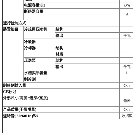
电源容量※3
kVA
断路器容量
A
运行控制方式
装置细目
冷冻用压缩机
结构
输出
千瓦
冷凝器
冷却器
结构
材质
压送泵
结构
输出
千瓦
水槽实际容量
L
制冷剂
制冷剂封入量
公斤
CE标记
外形尺寸(高度×进深×宽度)
毫米
产品质量(干燥质量)
公斤
运转音( 50/60Hz )※5
数据库