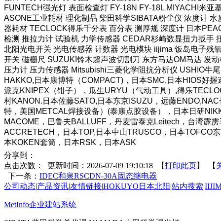
FUNTECH强光灯 表面检查灯 FY-18N FY-18L MIYAC
ASONE工业耗材 理化制品 柴田科学SIBATA粉尘仪 浓度计 水质
器耗材 TECLOCK得乐千分表 百分表 测厚规 深度计 日本PEA
检测 推拉力计 试验机 力学传感器 CEDAR杉崎数显扭力扳手 扭
北阳光电开关 光电传感器 计数器 光电模块 iijima 饭岛电子残氧
开关 磁栅尺 SUZUKI铃木超声波切割刀 东方马达OM马达 发动
压力计 压力传感器 Mitsubishi三菱化学阻抗分析仪 USHIO牛尾
HAKKO,日本康博特（COMPACT)，日本SMC,日本HI
派克KNIPEX（钳子），瓜生URYU（气动工具）,得乐TECLO
村KANON.日本佐藤SATO,日本东京ISUZU，远藤ENDO,N
特，美国METCAL焊接设备）(泰康点胶设备），日本日研NIKKE
MACOME，巴鲁夫BALLUFF，丹麦雷泰克Leitech，台
ACCRETECH，日本TOP,日本中山TRUSCO，日本TOFC
本KOKEN套筒，日本RSK，日本ASK
分享到：
点击次数：
更新时间：2026-07-09 19:10:18 【
打印此页
】 【
下一条：
IDEC和泉RSCDN-30A固态继电器
公司动态
|
产品资讯
|
友情链接
|
HOKUYO日本北阳
|
站内搜索
|
IIJ
MetInfo企业建站系统