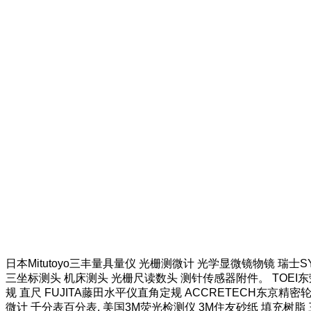
日本Mitutoyo三丰量具量仪 光栅测微计 光学显微镜物镜 瑞士
三坐标测头 机床测头 光栅尺读数头 测针传感器附件。 TOEI东荣
规 直尺 FUJITA藤田水平仪直角定规 ACCRETECH东京精密
微计 千分表百分表. 美国3M荧光检测仪 3M住友砂纸 填充树脂 三