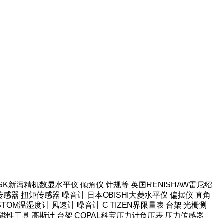
本SK新泻精机数显水平仪 倾角仪 针规等 英国RENISHAW雷尼绍
感器 扭矩传感器 噪音计 日本OBISHI大菱水平仪 偏摆仪 直角
TOM温湿度计 风速计 噪音计 CITIZEN界限量表 台架 光栅测
强力磁性工具 高斯计 台架 COPAL科宝压力计负压表 压力传感器