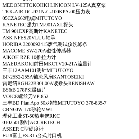
MEDONITTOKOHKI LINICON LV-125A真空泵
TKK-AIR DG-921N-G-100KPA-00压力表
05CZA662电缆MITUTOYO
KANETEC强力TM-901AXL探头
TM-901EXP高斯计KANETEC
ASK NFES20VLUU轴承
HORIBA 3200092415废气测试仪洗涤条
MACOME SW-270A磁性传感器
AIKOH RZE-10推拉力计
MAEDAKOKI前田MKCTV20-2TA流量计
三丰12AAM101测针MITUTOYO
BP-25S2-255A轴流风扇KANTOSEIKI
雷尼绍RGH22B30L00A读数头RENISHAW
BS&B 278PSI爆破片
VOICE螺丝刀VP-852
三丰BD Plan Apo 50x物镜MITUTOYO 378-835-7
CBN60W 170砂轮MWL
理化工业ST-50热电偶RKC
0102501测针ACCRETECH
ASKER C型硬度计
FUJI富士FS-315台式封口机