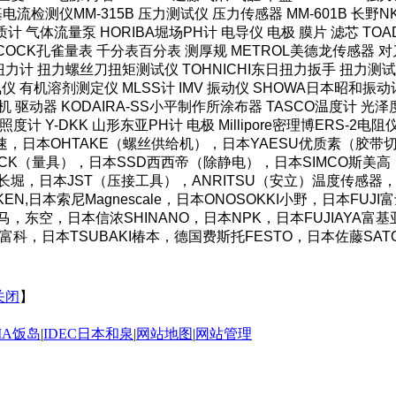
HI米亚基电流检测仪MM-315B 压力测试仪 压力传感器 MM-601B 
计 气体流量泵 HORIBA堀场PH计 电导仪 电极 膜片 滤芯 TOAD
COCK孔雀量表 千分表百分表 测厚规 METROL美德龙传感器 对刀
力计 扭力螺丝刀扭矩测试仪 TOHNICHI东日扭力扳手 扭力测试仪
仪 有机溶剂测定仪 MLSS计 IMV 振动仪 SHOWA日本昭和振动
机 驱动器 KODAIRA-SS小平制作所涂布器 TASCO温度计 光
照度计 Y-DKK 山形东亚PH计 电极 Millipore密理博ERS-2电
OS好握速，日本OHTAKE（螺丝供给机），日本YAESU优质素（
CK（量具），日本SSD西西帝（除静电），日本SIMCO斯美高（防
AC长堀，日本JST（压接工具），ANRITSU（安立）温度传感器，
N,日本索尼Magnescale，日本ONOSOKKI小野，日本FU
湾霹雳马，东空，日本信浓SHINANO，日本NPK，日本FUJIAY
O东富科，日本TSUBAKI椿本，德国费斯托FESTO，日本佐藤SA
关闭
】
IMA饭岛
|
IDEC日本和泉
|
网站地图
|
网站管理