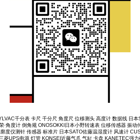
SYLVAC千分表 卡尺 千分尺 角度尺 位移测头 高度计 数据线 日
·角度计 倒角规 ONOSOKKI日本小野转速表 位移传感器 振动传
轮廓度仪测针 传感器 标准片 日本SATO佐藤温湿度计 风速计 CUS
菱UPS电源 灯管 KONSEI近藤气爪 气缸 卡盘 KANETEC