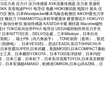
长野NKS压力表 压力计 压力传感器 ASK流量传感器 压力表 亚速旺
KK 东亚电波PH计 电导仪 电极 HIOKI测试线 电阻计 探头 仪
仪 测头 日本Woodpecker啄木鸟敲击检测仪 AIKOH爱光力学
 螺丝刀 YAMAMOTO山本科学硬度块 硬度测试片 HOKUYO
计 振动分析仪 振动传感器 KASEDA卡规 测径器 Macome磁性
泽度计 TOKO东兴化学PH计 电导仪 UEDA植田制作所压力开关
阻仪 日本NITTO日东，DELVO达威，三丰Mitutoyo，日本白光
胶带切割机），瑞士PB（内六角扳手），TONE前田（套筒），凯尼
静电），日本VESSEL，思达CEADA,东日TOHNICHI,中
日本世霸SUPER,日本武藏，美国MEISEI,日本COMPACT康柏
JI富士工具，日本横田YOKOTA，日本TOGI东洋技研，日本玛控
A富基亚，日本三菱，日本松下，日本东洋克斯TOYOX,日本东京精密
TO，日本安满能AMANO，欧姆龙OMRON,日本山武AZBIL，日