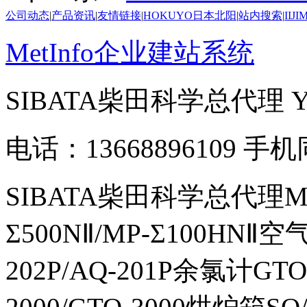
公司动态
|
产品资讯
|
友情链接
|
HOKUYO日本北阳
|
站内搜索
|
IIJ
MetInfo企业建站系统
SIBATA柴田科学总代理
电话：13668896109 手
SIBATA柴田科学总代理MP-Σ
Σ500NⅡ/MP-Σ100HNⅡ
202P/AQ-201P余氯计GTO-