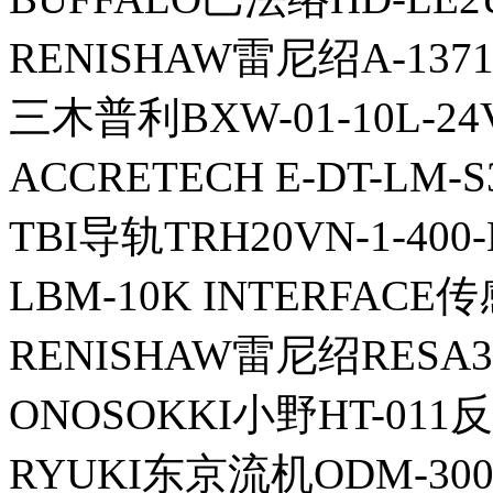
RENISHAW雷尼绍A-137
三木普利BXW-01-10L-24
ACCRETECH E-DT-LM-
TBI导轨TRH20VN-1-400-N
LBM-10K INTERFACE
RENISHAW雷尼绍RESA3
ONOSOKKI小野HT-011
RYUKI东京流机ODM-300