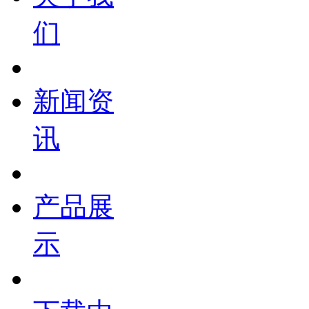
们
新闻资
讯
产品展
示