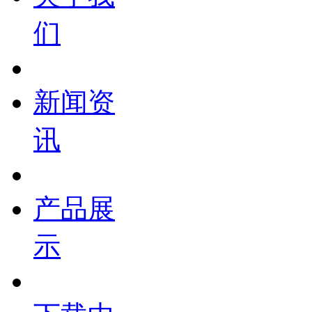
们
新闻资
讯
产品展
示