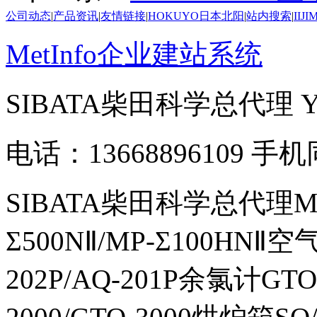
公司动态
|
产品资讯
|
友情链接
|
HOKUYO日本北阳
|
站内搜索
|
IIJ
MetInfo企业建站系统
SIBATA柴田科学总代理
电话：13668896109 手
SIBATA柴田科学总代理MP-Σ
Σ500NⅡ/MP-Σ100HNⅡ
202P/AQ-201P余氯计GTO-