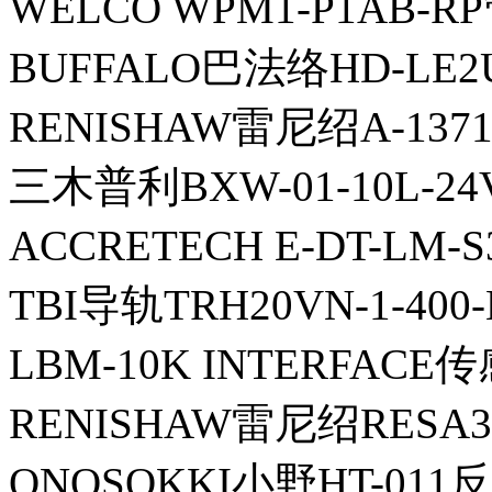
WELCO WPM1-P1AB-R
BUFFALO巴法络HD-LE2
RENISHAW雷尼绍A-137
三木普利BXW-01-10L-24
ACCRETECH E-DT-LM-
TBI导轨TRH20VN-1-400-N
LBM-10K INTERFACE
RENISHAW雷尼绍RESA3
ONOSOKKI小野HT-011