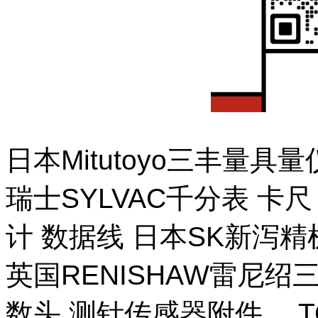
日本Mitutoyo三丰量
瑞士SYLVAC千分表 卡
计 数据线 日本SK新泻
英国RENISHAW雷尼绍
数头 测针传感器附件。 T