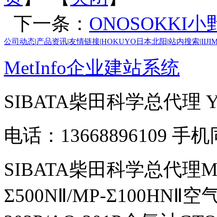
下一条：
ONOSOKKI小
公司动态
|
产品资讯
|
友情链接
|
HOKUYO日本北阳
|
站内搜索
|
IIJ
MetInfo企业建站系统
SIBATA柴田科学总代理
电话：13668896109 手
SIBATA柴田科学总代理MP-Σ
Σ500NⅡ/MP-Σ100HNⅡ