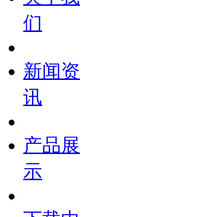
们
新闻资
讯
产品展
示