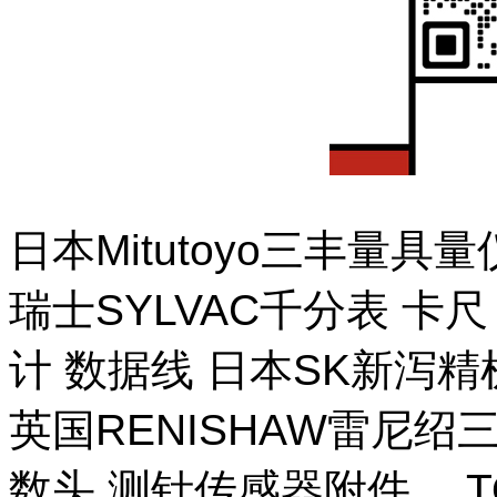
日本Mitutoyo三丰量
瑞士SYLVAC千分表 卡
计 数据线 日本SK新泻
英国RENISHAW雷尼绍
数头 测针传感器附件。 T