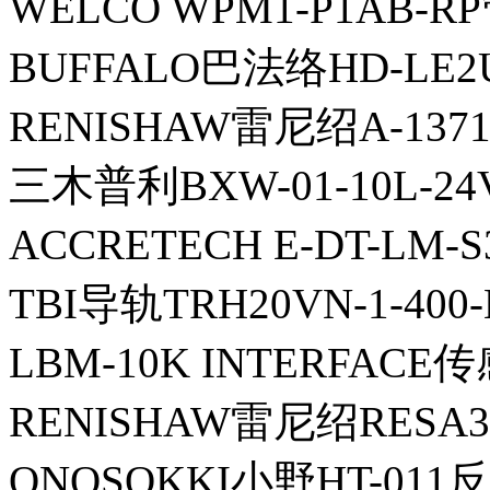
WELCO WPM1-P1AB-R
BUFFALO巴法络HD-LE2
RENISHAW雷尼绍A-137
三木普利BXW-01-10L-24
ACCRETECH E-DT-LM-
TBI导轨TRH20VN-1-400-N
LBM-10K INTERFACE
RENISHAW雷尼绍RESA3
ONOSOKKI小野HT-011