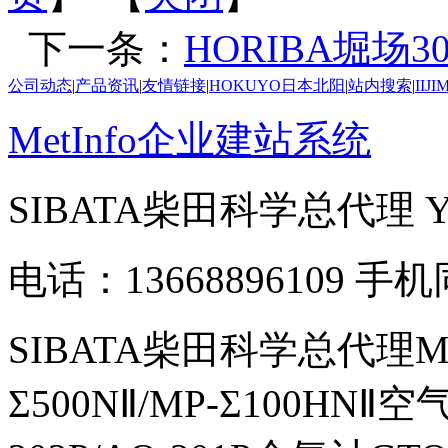
下一条：
HORIBA堀场30
公司动态
|
产品资讯
|
友情链接
|
HOKUYO日本北阳
|
站内搜索
|
IIJ
MetInfo企业建站系统
SIBATA柴田科学总代理
电话：13668896109 手
SIBATA柴田科学总代理MP-Σ
Σ500NⅡ/MP-Σ100HNⅡ