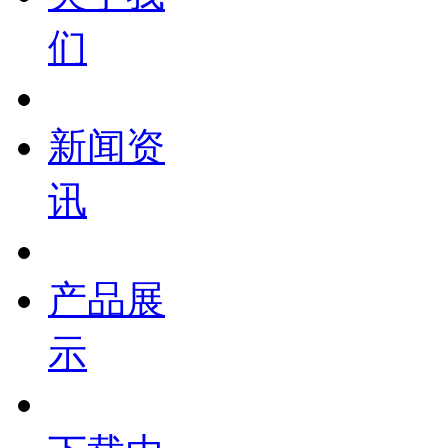
们
新闻资
讯
产品展
示