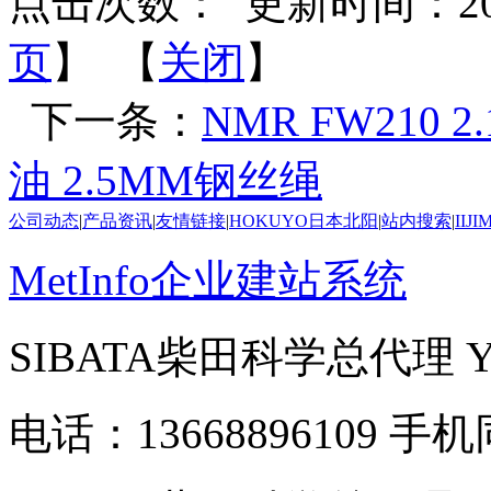
点击次数：
更新时间：2026-
页
】 【
关闭
】
下一条：
NMR FW210 2
油 2.5MM钢丝绳
公司动态
|
产品资讯
|
友情链接
|
HOKUYO日本北阳
|
站内搜索
|
IIJ
MetInfo企业建站系统
SIBATA柴田科学总代理
电话：13668896109 手