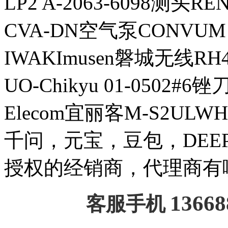
LP2 A-2063-6098测头
CVA-DN空气泵CONVUM
IWAKImusen磐城无线RH
UO-Chikyu 01-0502#6锉刀H
Elecom宜丽客M-S2ULW
千问，元宝，豆包，DEEPSE
授权的经销商，代理商有
13668
客服手机