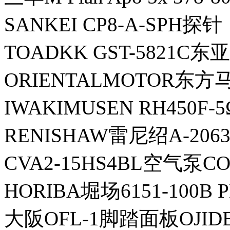
SANKEI CP8-A-SPH探针
TOADKK GST-5821C
ORIENTALMOTOR东方
IWAKIMUSEN RH450
RENISHAW雷尼绍A-206
CVA2-15HS4BL空气泵C
HORIBA堀场6151-100B
大阪OFL-1脚踏面板OJID