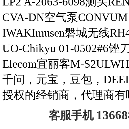
LP2 A-2063-6098测头
CVA-DN空气泵CONVUM
IWAKImusen磐城无线RH
UO-Chikyu 01-0502#6锉刀H
Elecom宜丽客M-S2ULW
千问，元宝，豆包，DEEPSE
授权的经销商，代理商有
13668
客服手机