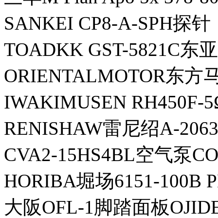
SANKEI CP8-A-SPH探针
TOADKK GST-5821C
ORIENTALMOTOR东方
IWAKIMUSEN RH450
RENISHAW雷尼绍A-206
CVA2-15HS4BL空气泵C
HORIBA堀场6151-100B
大阪OFL-1脚踏面板OJID