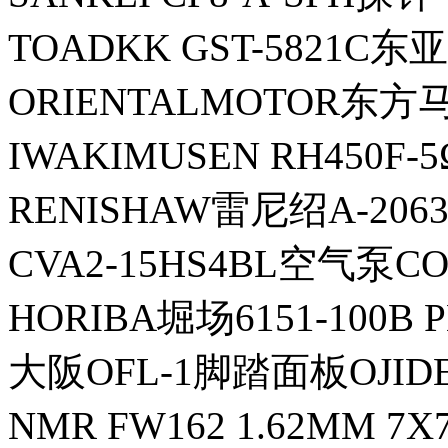
TOADKK GST-5821C
ORIENTALMOTOR东方
IWAKIMUSEN RH450
RENISHAW雷尼绍A-206
CVA2-15HS4BL空气泵C
HORIBA堀场6151-100B
大阪OFL-1脚踏面板OJID
NMR FW162 1.62MM 7