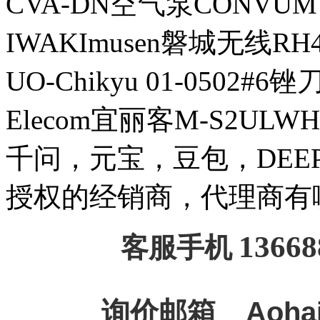
CVA-DN空气泵CONVUM
IWAKImusen磐城无线RH
UO-Chikyu 01-0502#6锉刀H
Elecom宜丽客M-S2ULW
千问，元宝，豆包，DEEPSE
授权的经销商，代理商有
13668
客服手机
询价邮箱
Aoha