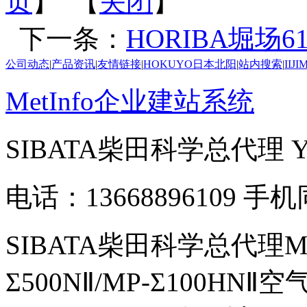
页
】 【
关闭
】
下一条：
HORIBA堀场61
公司动态
|
产品资讯
|
友情链接
|
HOKUYO日本北阳
|
站内搜索
|
IIJ
MetInfo企业建站系统
SIBATA柴田科学总代理
电话：13668896109 手
SIBATA柴田科学总代理MP-Σ
Σ500NⅡ/MP-Σ100HNⅡ