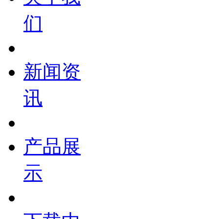
们
新闻资
讯
产品展
示