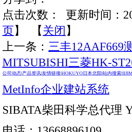
点击次数：
更新时间：2025-
页
】 【
关闭
】
上一条：
三丰12AAF669
MITSUBISHI三菱HK-S
公司动态
|
产品资讯
|
友情链接
|
HOKUYO日本北阳
|
站内搜索
|
IIJ
MetInfo企业建站系统
SIBATA柴田科学总代理
电话：13668896109