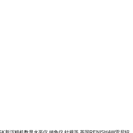
本SK新泻精机数显水平仪 倾角仪 针规等 英国RENISHAW雷尼绍