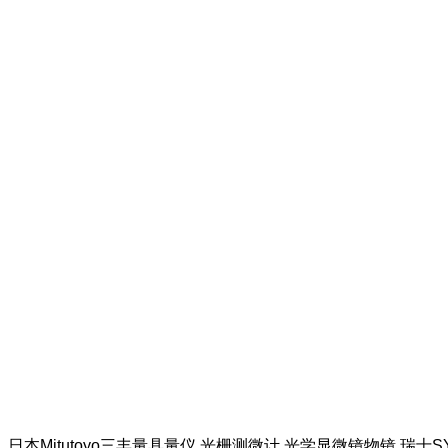
日本Mitutoyo三丰量具量仪 光栅测微计 光学显微镜物镜 瑞士