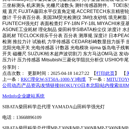
三坐标测头 机床测头 光栅尺读数头 测针传感器附件。 TOEI东荣
规 直尺 FUJITA藤田水平仪直角定规 ACCRETECH东京精密
微计 千分表百分表. 美国3M荧光检测仪 3M住友砂纸 填充树脂 三
FUNTECH强光灯 表面检查灯 FY-18N FY-18L MIYAC
ASONE工业耗材 理化制品 柴田科学SIBATA粉尘仪 浓度计 水质
器耗材 TECLOCK得乐千分表 百分表 测厚规 深度计 日本PEA
检测 推拉力计 试验机 力学传感器 CEDAR杉崎数显扭力扳手 扭
北阳光电开关 光电传感器 计数器 光电模块 iijima 饭岛电子残氧
开关 磁栅尺 SUZUKI铃木超声波切割刀 东方马达OM马达 发动
压力计 压力传感器 Mitsubishi三菱化学阻抗分析仪 USHIO牛尾照
分享到：
点击次数：
更新时间：2025-04-18 14:27:22 【
打印此页
】 【
上一条：
RKC理化W-ST50A-1000-Y3电缆
下一条：
MITUTOY
公司动态
|
产品资讯
|
友情链接
|
HOKUYO日本北阳
|
站内搜索
|
IIJ
MetInfo企业建站系统
SIBATA柴田科学总代理 YAMADA山田科学强光灯
电话：13668896109
SIBATA柴田科学总代理MP-Σ30NⅡ/MP-Σ300NⅡ/MP-Σ500NⅡ/MP