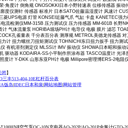
·角度计 倒角规 ONOSOKKI日本小野转速表 位移传感器 振动传
轮廓度仪测针 传感器 标准片 日本SATO佐藤温湿度计 风速计 CUS
菱UPS电源 灯管 KONSEI近藤气爪 气缸 卡盘 KANETEC
HI米亚基电流检测仪MM-315B 压力测试仪 压力传感器 MM-601B 
计 气体流量泵 HORIBA堀场PH计 电导仪 电极 膜片 滤芯 TOAD
COCK孔雀量表 千分表百分表 测厚规 METROL美德龙传感器 对刀
力计 扭力螺丝刀扭矩测试仪 TOHNICHI东日扭力扳手 扭力测试仪
仪 有机溶剂测定仪 MLSS计 IMV 振动仪 SHOWA日本昭和振动
机 驱动器 KODAIRA-SS小平制作所涂布器 TASCO温度计 光
度计 Y-DKK 山形东亚PH计 电极 Millipore密理博ERS-2电阻
关闭
】
O三丰513-404-10E杠杆百分表
IMA饭岛
|
IDEC日本和泉
|
网站地图
|
网站管理
-Σ100HNⅡ空气泵QC-10N充电器AQ-202P/AQ-201P余氯计GTO-200