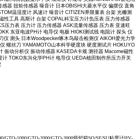
感器 扭矩传感器 噪音计 日本OBISHI大菱水平仪 偏摆仪 直角
TOM温湿度计 风速计 噪音计 CITIZEN界限量表 台架 光栅测
强力磁性工具 高斯计 台架 COPAL科宝压力计负压表 压力传感器
长野NKS压力表 压力计 压力传感器 ASK流量传感器 压力表 亚速旺
KK 东亚电波PH计 电导仪 电极 HIOKI测试线 电阻计 探头 仪
仪 测头 日本Woodpecker啄木鸟敲击检测仪 AIKOH爱光力学
 螺丝刀 YAMAMOTO山本科学硬度块 硬度测试片 HOKUYO
计 振动分析仪 振动传感器 KASEDA卡规 测径器 Macome磁性
泽度计 TOKO东兴化学PH计 电导仪 UEDA植田制作所压力开关
仪
/GTO-1000/GTO-2000/GTO-3000烘炉箱SO/SF/SU粘度计HV-