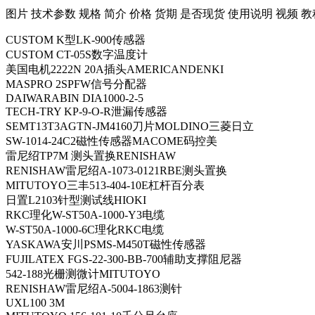
​图片 技术参数 规格 简介 价格 货期 是否现货 使用说明 视频 教
CUSTOM K型LK-900传感器
CUSTOM CT-05S数字温度计
美国电机2222N 20A插头AMERICANDENKI
MASPRO 2SPFW信号分配器
DAIWARABIN DIA1000-2-5
TECH-TRY KP-9-O-R泄漏传感器
SEMT13T3AGTN-JM4160刀片MOLDINO三菱日立
SW-1014-24C2磁性传感器MACOME码控美
雷尼绍TP7M 测头置换RENISHAW
RENISHAW雷尼绍A-1073-0121RBE测头置换
MITUTOYO三丰513-404-10E杠杆百分表
日置L2103针型测试线HIOKI
RKC理化W-ST50A-1000-Y3电缆
W-ST50A-1000-6C理化RKC电缆
YASKAWA安川PSMS-M450T磁性传感器
FUJILATEX FGS-22-300-BB-700辅助支撑阻尼器
542-188光栅测微计MITUTOYO
RENISHAW雷尼绍A-5004-1863测针
UXL100 3M