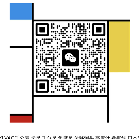
SYLVAC千分表 卡尺 千分尺 角度尺 位移测头 高度计 数据线 日