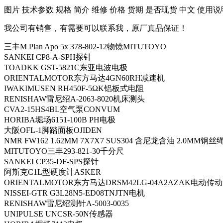
​图片 技术参数 规格 简介 维修 价格 货期 是否现货 中文 使用说
我公司有销售，有需要可以联系我，原厂真品保证！
三丰M Plan Apo 5x 378-802-12物镜MITUTOYO
SANKEI CP8-A-SPH探针
TOADKK GST-5821C东亚电波电极
ORIENTALMOTOR东方马达4GN60RH减速机
IWAKIMUSEN RH450F-5ΩK铝板式电阻
RENISHAW雷尼绍A-2063-8020机床测头
CVA2-15HS4BL空气泵CONVUM
HORIBA堀场6151-100B PH电极
大阪OFL-1脚踏面板OJIDEN
NMR FW162 1.62MM 7X7X7 SUS304 含尼龙含油 2.0MM钢丝
MITUTOYO三丰293-821-30千分尺
SANKEI CP35-DF-SPS探针
阿斯克C1L型硬度计ASKER
ORIENTALMOTOR东方马达DRSM42LG-04A2AZAK电动传
NISSEI-GTR G3L28N5-ED08TNJTN电机
RENISHAW雷尼绍测针A-5003-0035
UNIPULSE UNCSR-50N传感器