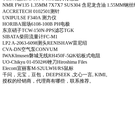
NMR FW135 1.35MM 7X7X7 SUS304 含尼龙含油 1.55MM钢
ACCRETECH 0102501测针
UNIPULSE F340A 测力仪
HORIBA堀场6108-100B PH电极
东京硝子TCW-150N-PPS滤芯TGK
SIBATA柴田流量计FC-M1
LP2 A-2063-6098测头RENISHAW雷尼绍
CVA-DN空气泵CONVUM
IWAKImusen磐城无线RH450F-5ΩK铝板式电阻
UO-Chikyu 01-0502#6锉刀Hiroshima Files
Elecom宜丽客M-S2ULWH/RS鼠标
千问，元宝，豆包，DEEPSEEK ,文心一言, KIMI。
授权的经销商，代理商有哪些，联系推荐。