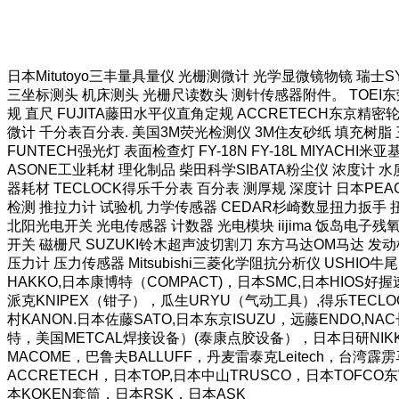
日本Mitutoyo三丰量具量仪 光栅测微计 光学显微镜物镜 瑞士
三坐标测头 机床测头 光栅尺读数头 测针传感器附件。 TOEI东荣
规 直尺 FUJITA藤田水平仪直角定规 ACCRETECH东京精密
微计 千分表百分表. 美国3M荧光检测仪 3M住友砂纸 填充树脂 三
FUNTECH强光灯 表面检查灯 FY-18N FY-18L MIYAC
ASONE工业耗材 理化制品 柴田科学SIBATA粉尘仪 浓度计 水质
器耗材 TECLOCK得乐千分表 百分表 测厚规 深度计 日本PEA
检测 推拉力计 试验机 力学传感器 CEDAR杉崎数显扭力扳手 扭
北阳光电开关 光电传感器 计数器 光电模块 iijima 饭岛电子残氧
开关 磁栅尺 SUZUKI铃木超声波切割刀 东方马达OM马达 发动
压力计 压力传感器 Mitsubishi三菱化学阻抗分析仪 USHIO牛尾
HAKKO,日本康博特（COMPACT)，日本SMC,日本HI
派克KNIPEX（钳子），瓜生URYU（气动工具）,得乐TECLO
村KANON.日本佐藤SATO,日本东京ISUZU，远藤ENDO,N
特，美国METCAL焊接设备）(泰康点胶设备），日本日研NIKKE
MACOME，巴鲁夫BALLUFF，丹麦雷泰克Leitech，台
ACCRETECH，日本TOP,日本中山TRUSCO，日本TOFC
本KOKEN套筒，日本RSK，日本ASK