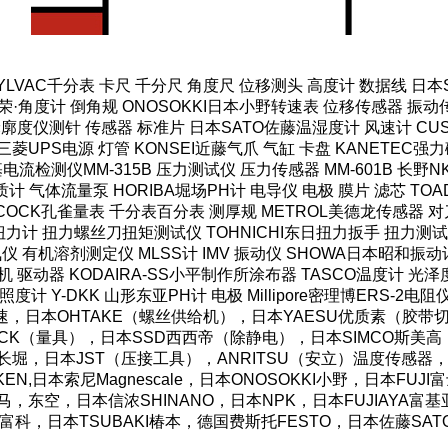
SYLVAC千分表 卡尺 千分尺 角度尺 位移测头 高度计 数据线 日
·角度计 倒角规 ONOSOKKI日本小野转速表 位移传感器 振动传
轮廓度仪测针 传感器 标准片 日本SATO佐藤温湿度计 风速计 CUS
菱UPS电源 灯管 KONSEI近藤气爪 气缸 卡盘 KANETEC
HI米亚基电流检测仪MM-315B 压力测试仪 压力传感器 MM-601B 
计 气体流量泵 HORIBA堀场PH计 电导仪 电极 膜片 滤芯 TOAD
COCK孔雀量表 千分表百分表 测厚规 METROL美德龙传感器 对刀
力计 扭力螺丝刀扭矩测试仪 TOHNICHI东日扭力扳手 扭力测试仪
仪 有机溶剂测定仪 MLSS计 IMV 振动仪 SHOWA日本昭和振动
机 驱动器 KODAIRA-SS小平制作所涂布器 TASCO温度计 光
照度计 Y-DKK 山形东亚PH计 电极 Millipore密理博ERS-2电
OS好握速，日本OHTAKE（螺丝供给机），日本YAESU优质素（
CK（量具），日本SSD西西帝（除静电），日本SIMCO斯美高（防
AC长堀，日本JST（压接工具），ANRITSU（安立）温度传感器，
N,日本索尼Magnescale，日本ONOSOKKI小野，日本FU
湾霹雳马，东空，日本信浓SHINANO，日本NPK，日本FUJIAY
O东富科，日本TSUBAKI椿本，德国费斯托FESTO，日本佐藤SA