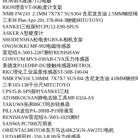
HORIBA堀场7112电极
RION理音VT-06粘度计支架
NMR FW210 2.1MM 7X7X7 SUS304 含尼龙含油 2.5MM钢丝绳
三丰M Plan Apo 20x 378-804-3物镜MITUTOYO
SANKEI三桂探针CPU12-E90-SPUS
ASKER A型硬度计
SHODENSHA松电舍GRS-K相机支架
ONOSOKKI MP-992电磁传感器
雷尼绍A-5003-2287测针RENISHAW
CONVUM MVS-030AB-CVA压力传感器
美德龙P11EDBP-DU接触传感器METROL
RKC理化工业温度传感器ST-50B-100-04
NMR FW318 3.18MM 7X7X7 SUS304 含尼龙含油 4.0MM钢丝
三丰103-138千分尺MITUTOYO
CPS35-R-SPS探针SANKEI三桂
ATOMKOUSAN静电去除工具MP-0324-AS
TAKUWA拓和86CT同步转换器
PILLAR皮拉PA-20HB-P19排液泵
RENISHAW雷尼绍A-5003-1029测针
SANWA PC7000万用表
ORIENTALMOTOR东方马达4IK25GN-AW2TU电机
UEDA植田PL-550-3-R3B压力传感器