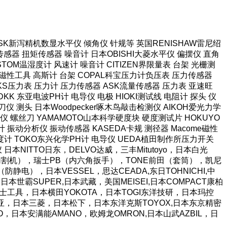
本SK新泻精机数显水平仪 倾角仪 针规等 英国RENISHAW雷尼绍
感器 扭矩传感器 噪音计 日本OBISHI大菱水平仪 偏摆仪 直角
TOM温湿度计 风速计 噪音计 CITIZEN界限量表 台架 光栅测
强力磁性工具 高斯计 台架 COPAL科宝压力计负压表 压力传感器
长野NKS压力表 压力计 压力传感器 ASK流量传感器 压力表 亚速旺
KK 东亚电波PH计 电导仪 电极 HIOKI测试线 电阻计 探头 仪
仪 测头 日本Woodpecker啄木鸟敲击检测仪 AIKOH爱光力学
 螺丝刀 YAMAMOTO山本科学硬度块 硬度测试片 HOKUYO
计 振动分析仪 振动传感器 KASEDA卡规 测径器 Macome磁性
泽度计 TOKO东兴化学PH计 电导仪 UEDA植田制作所压力开关
阻仪 日本NITTO日东，DELVO达威，三丰Mitutoyo，日本白光
胶带切割机），瑞士PB（内六角扳手），TONE前田（套筒），凯尼
静电），日本VESSEL，思达CEADA,东日TOHNICHI,中
日本世霸SUPER,日本武藏，美国MEISEI,日本COMPACT康柏
JI富士工具，日本横田YOKOTA，日本TOGI东洋技研，日本玛控
A富基亚，日本三菱，日本松下，日本东洋克斯TOYOX,日本东京精密
TO，日本安满能AMANO，欧姆龙OMRON,日本山武AZBIL，日