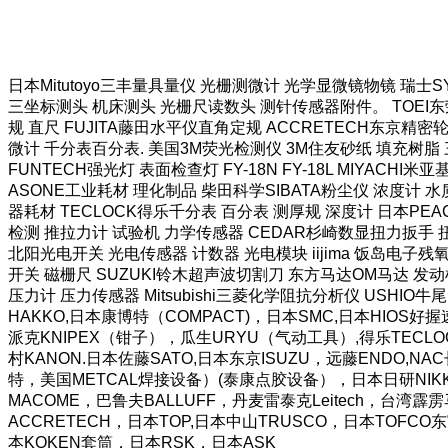
日本Mitutoyo三丰量具量仪 光栅测微计 光学显微镜物镜 瑞士
三坐标测头 机床测头 光栅尺读数头 测针传感器附件。 TOEI东荣
规 直尺 FUJITA藤田水平仪直角定规 ACCRETECH东京精密
微计 千分表百分表. 美国3M荧光检测仪 3M住友砂纸 填充树脂 三
FUNTECH强光灯 表面检查灯 FY-18N FY-18L MIYAC
ASONE工业耗材 理化制品 柴田科学SIBATA粉尘仪 浓度计 水质
器耗材 TECLOCK得乐千分表 百分表 测厚规 深度计 日本PEA
检测 推拉力计 试验机 力学传感器 CEDAR杉崎数显扭力扳手 扭
北阳光电开关 光电传感器 计数器 光电模块 iijima 饭岛电子残氧
开关 磁栅尺 SUZUKI铃木超声波切割刀 东方马达OM马达 发动
压力计 压力传感器 Mitsubishi三菱化学阻抗分析仪 USHIO牛尾
HAKKO,日本康博特（COMPACT)，日本SMC,日本HI
派克KNIPEX（钳子），瓜生URYU（气动工具）,得乐TECLO
村KANON.日本佐藤SATO,日本东京ISUZU，远藤ENDO,N
特，美国METCAL焊接设备）(泰康点胶设备），日本日研NIKKE
MACOME，巴鲁夫BALLUFF，丹麦雷泰克Leitech，台
ACCRETECH，日本TOP,日本中山TRUSCO，日本TOFC
本KOKEN套筒，日本RSK，日本ASK