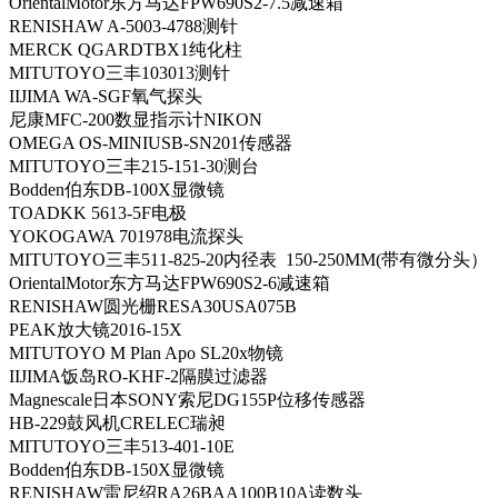
OrientalMotor东方马达FPW690S2-7.5减速箱
RENISHAW A-5003-4788测针
MERCK QGARDTBX1纯化柱
MITUTOYO三丰103013测针
IIJIMA WA-SGF氧气探头
尼康MFC-200数显指示计NIKON
OMEGA OS-MINIUSB-SN201传感器
MITUTOYO三丰215-151-30测台
Bodden伯东DB-100X显微镜
TOADKK 5613-5F电极
YOKOGAWA 701978电流探头
MITUTOYO三丰511-825-20内径表 150-250MM(带有微分头）
OrientalMotor东方马达FPW690S2-6减速箱
RENISHAW圆光栅RESA30USA075B
PEAK放大镜2016-15X
MITUTOYO M Plan Apo SL20x物镜
IIJIMA饭岛RO-KHF-2隔膜过滤器
Magnescale日本SONY索尼DG155P位移传感器
HB-229鼓风机CRELEC瑞昶
MITUTOYO三丰513-401-10E
Bodden伯东DB-150X显微镜
RENISHAW雷尼绍RA26BAA100B10A读数头