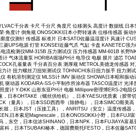
SYLVAC千分表 卡尺 千分尺 角度尺 位移测头 高度计 数据线 日
·角度计 倒角规 ONOSOKKI日本小野转速表 位移传感器 振动传
轮廓度仪测针 传感器 标准片 日本SATO佐藤温湿度计 风速计 CUS
菱UPS电源 灯管 KONSEI近藤气爪 气缸 卡盘 KANETEC
HI米亚基电流检测仪MM-315B 压力测试仪 压力传感器 MM-601B 
计 气体流量泵 HORIBA堀场PH计 电导仪 电极 膜片 滤芯 TOAD
COCK孔雀量表 千分表百分表 测厚规 METROL美德龙传感器 对刀
力计 扭力螺丝刀扭矩测试仪 TOHNICHI东日扭力扳手 扭力测试仪
仪 有机溶剂测定仪 MLSS计 IMV 振动仪 SHOWA日本昭和振动
机 驱动器 KODAIRA-SS小平制作所涂布器 TASCO温度计 光
照度计 Y-DKK 山形东亚PH计 电极 Millipore密理博ERS-2电
OS好握速，日本OHTAKE（螺丝供给机），日本YAESU优质素（
CK（量具），日本SSD西西帝（除静电），日本SIMCO斯美高（防
AC长堀，日本JST（压接工具），ANRITSU（安立）温度传感器，
N,日本索尼Magnescale，日本ONOSOKKI小野，日本FU
湾霹雳马，东空，日本信浓SHINANO，日本NPK，日本FUJIAY
O东富科，日本TSUBAKI椿本，德国费斯托FESTO，日本佐藤SA