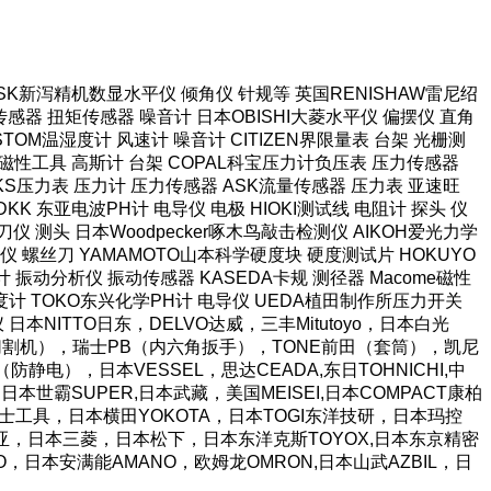
本SK新泻精机数显水平仪 倾角仪 针规等 英国RENISHAW雷尼绍
感器 扭矩传感器 噪音计 日本OBISHI大菱水平仪 偏摆仪 直角
TOM温湿度计 风速计 噪音计 CITIZEN界限量表 台架 光栅测
强力磁性工具 高斯计 台架 COPAL科宝压力计负压表 压力传感器
长野NKS压力表 压力计 压力传感器 ASK流量传感器 压力表 亚速旺
KK 东亚电波PH计 电导仪 电极 HIOKI测试线 电阻计 探头 仪
仪 测头 日本Woodpecker啄木鸟敲击检测仪 AIKOH爱光力学
 螺丝刀 YAMAMOTO山本科学硬度块 硬度测试片 HOKUYO
计 振动分析仪 振动传感器 KASEDA卡规 测径器 Macome磁性
泽度计 TOKO东兴化学PH计 电导仪 UEDA植田制作所压力开关
阻仪 日本NITTO日东，DELVO达威，三丰Mitutoyo，日本白光
胶带切割机），瑞士PB（内六角扳手），TONE前田（套筒），凯尼
静电），日本VESSEL，思达CEADA,东日TOHNICHI,中
日本世霸SUPER,日本武藏，美国MEISEI,日本COMPACT康柏
JI富士工具，日本横田YOKOTA，日本TOGI东洋技研，日本玛控
A富基亚，日本三菱，日本松下，日本东洋克斯TOYOX,日本东京精密
TO，日本安满能AMANO，欧姆龙OMRON,日本山武AZBIL，日