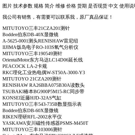
​图片 技术参数 规格 简介 维修 价格 货期 是否现货 中文 使用说
我公司有销售，有需要可以联系我，原厂真品保证！
MITUTOYO三丰21CZA201测针
Bodden伯东DB-40X显微镜
A-5625-0001测头RENISHAW雷尼绍
IIJIMA饭岛电子RO-103S氧气分析仪
MITUTOYO三丰190549测针
OrientalMotor东方马达LC14D06延长线
PEACOCK LA-2卡规
RKC理化工业热电偶W-ST50A-3000-Y3
MITUTOYO 21CZA209测针
RENISHAW RA26BBA075B30A读数头
TSUBAKI椿本BG900P5M15-RC同步带
KONSEI近藤HJD-32AS气缸
MITUTOYO三丰543-735B数显指示表
Bodden伯东DB-60X显微镜
RIKEN理研RFL-2002水平仪
YASKAWA安川磁性传感器PSMS-M450T
MITUTOYO三丰103006测针