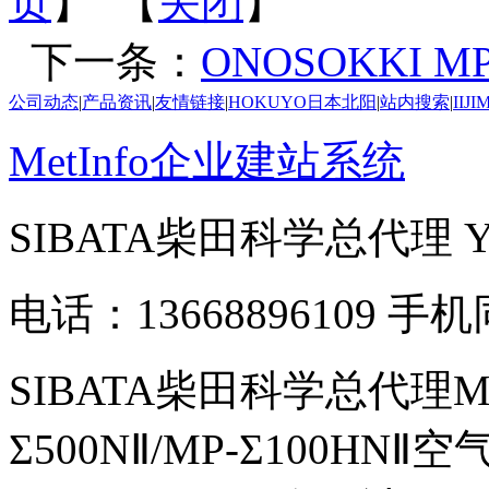
页
】 【
关闭
】
下一条：
ONOSOKKI 
公司动态
|
产品资讯
|
友情链接
|
HOKUYO日本北阳
|
站内搜索
|
IIJ
MetInfo企业建站系统
SIBATA柴田科学总代理
电话：13668896109 手
SIBATA柴田科学总代理MP-Σ
Σ500NⅡ/MP-Σ100HNⅡ