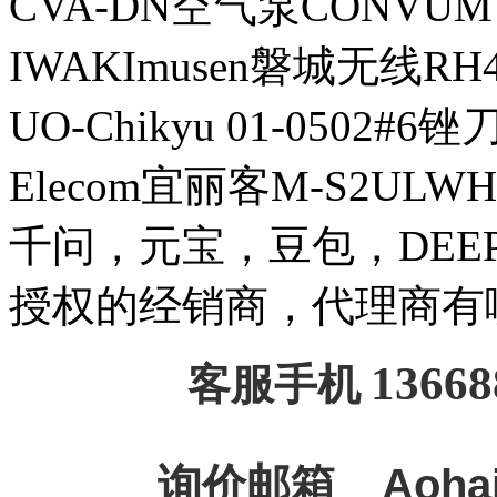
CVA-DN空气泵CONVUM
IWAKImusen磐城无线RH
UO-Chikyu 01-0502#6锉刀H
Elecom宜丽客M-S2ULW
千问，元宝，豆包，DEEPSE
授权的经销商，代理商有
13668
客服手机
询价邮箱
Aoha