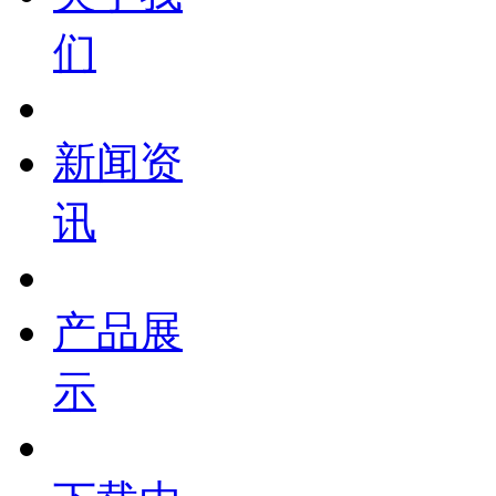
们
新闻资
讯
产品展
示