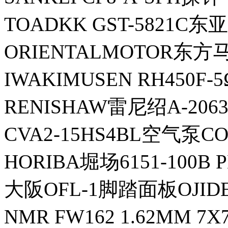
TOADKK GST-5821C
ORIENTALMOTOR东方
IWAKIMUSEN RH450
RENISHAW雷尼绍A-206
CVA2-15HS4BL空气泵C
HORIBA堀场6151-100B
大阪OFL-1脚踏面板OJID
NMR FW162 1.62MM 7