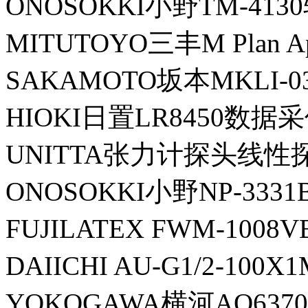
ONOSOKKI小野TM-413
MITUTOYO三丰M Plan Ap
SAKAMOTO坂本MKLI-
HIOKI日置LR8450数
UNITTA张力计探头线性探
ONOSOKKI小野NP-333
FUJILATEX FWM-100
DAIICHI AU-G1/2-100
YOKOGAWA横河AQ63