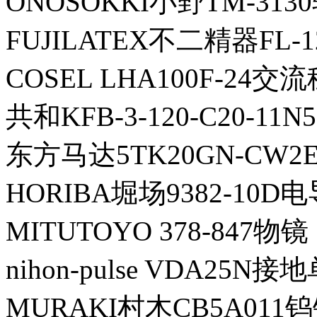
ONOSOKKI小野TM-313
FUJILATEX不二精器FL-
COSEL LHA100F-24
共和KFB-3-120-C20-1
东方马达5TK20GN-CW2
HORIBA堀场9382-10D
MITUTOYO 378-847物镜
nihon-pulse VDA25N
MURAKI村木CB5A01