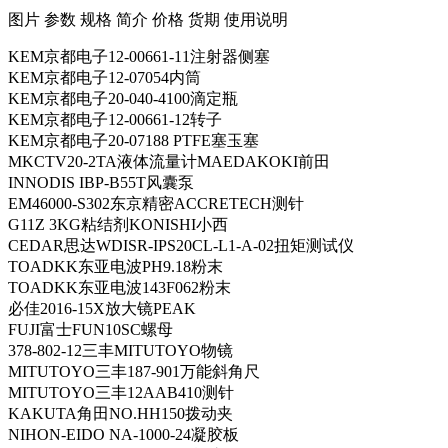
​图片 参数 规格 简介 价格 货期 使用说明
KEM京都电子12-00661-11注射器侧塞
KEM京都电子12-07054内筒
KEM京都电子20-040-4100滴定瓶
KEM京都电子12-00661-12转子
KEM京都电子20-07188 PTFE塞玉塞
MKCTV20-2TA液体流量计MAEDAKOKI前田
INNODIS IBP-B55T风囊泵
EM46000-S302东京精密ACCRETECH测针
G11Z 3KG粘结剂KONISHI小西
CEDAR思达WDISR-IPS20CL-L1-A-02扭矩测试仪
TOADKK东亚电波PH9.18粉末
TOADKK东亚电波143F062粉末
必佳2016-15X放大镜PEAK
FUJI富士FUN10SC螺母
378-802-12三丰MITUTOYO物镜
MITUTOYO三丰187-901万能斜角尺
MITUTOYO三丰12AAB410测针
KAKUTA角田NO.HH150拨动夹
NIHON-EIDO NA-1000-24凝胶板