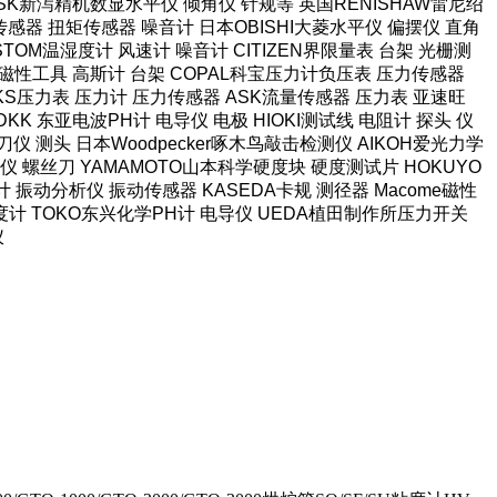
本SK新泻精机数显水平仪 倾角仪 针规等 英国RENISHAW雷尼绍
感器 扭矩传感器 噪音计 日本OBISHI大菱水平仪 偏摆仪 直角
TOM温湿度计 风速计 噪音计 CITIZEN界限量表 台架 光栅测
强力磁性工具 高斯计 台架 COPAL科宝压力计负压表 压力传感器
长野NKS压力表 压力计 压力传感器 ASK流量传感器 压力表 亚速旺
KK 东亚电波PH计 电导仪 电极 HIOKI测试线 电阻计 探头 仪
仪 测头 日本Woodpecker啄木鸟敲击检测仪 AIKOH爱光力学
 螺丝刀 YAMAMOTO山本科学硬度块 硬度测试片 HOKUYO
计 振动分析仪 振动传感器 KASEDA卡规 测径器 Macome磁性
泽度计 TOKO东兴化学PH计 电导仪 UEDA植田制作所压力开关
仪