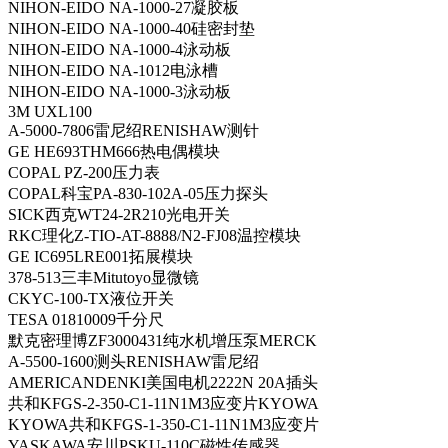
NIHON-EIDO NA-1000-27凝胶板
NIHON-EIDO NA-1000-40硅密封垫
NIHON-EIDO NA-1000-4泳动板
NIHON-EIDO NA-1012电泳槽
NIHON-EIDO NA-1000-3泳动板
3M UXL100
A-5000-7806雷尼绍RENISHAW测针
GE HE693THM666热电偶模块
COPAL PZ-200压力表
COPAL科宝PA-830-102A-05压力探头
SICK西克WT24-2R210光电开关
RKC理化Z-TIO-AT-8888/N2-FJ08温控模块
GE IC695LRE001拓展模块
378-513三丰Mitutoyo显微镜
CKYC-100-TX液位开关
TESA 01810009千分尺
默克密理博ZF3000431纯水机增压泵MERCK
A-5500-1600测头RENISHAW雷尼绍
AMERICANDENKI美国电机2222N 20A插头
共和KFGS-2-350-C1-11N1M3应变片KYOWA
KYOWA共和KFGS-1-350-C1-11N1M3应变片
YASKAWA安川PSKU-110C磁性传感器