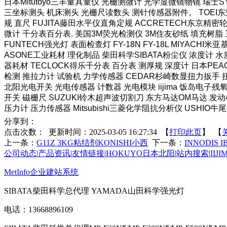
日本Mitutoyo三丰量具量仪 光栅测微计 光学显微镜物镜 瑞士
三坐标测头 机床测头 光栅尺读数头 测针传感器附件。 TOEI东荣
规 直尺 FUJITA藤田水平仪直角定规 ACCRETECH东京精密
微计 千分表百分表. 美国3M荧光检测仪 3M住友砂纸 填充树脂 三
FUNTECH强光灯 表面检查灯 FY-18N FY-18L MIYAC
ASONE工业耗材 理化制品 柴田科学SIBATA粉尘仪 浓度计 水质
器耗材 TECLOCK得乐千分表 百分表 测厚规 深度计 日本PEA
检测 推拉力计 试验机 力学传感器 CEDAR杉崎数显扭力扳手 扭
北阳光电开关 光电传感器 计数器 光电模块 iijima 饭岛电子残氧
开关 磁栅尺 SUZUKI铃木超声波切割刀 东方马达OM马达 发动
压力计 压力传感器 Mitsubishi三菱化学阻抗分析仪 USHIO牛尾照
分享到：
点击次数：
更新时间：2025-03-05 16:27:34 【
打印此页
】 【
上一条：
G11Z 3KG粘结剂KONISHI小西
下一条：
INNODIS 
公司动态
|
产品资讯
|
友情链接
|
HOKUYO日本北阳
|
站内搜索
|
IIJ
MetInfo企业建站系统
SIBATA柴田科学总代理 YAMADA山田科学强光灯
电话：13668896109