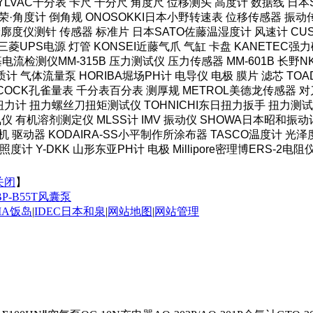
SYLVAC千分表 卡尺 千分尺 角度尺 位移测头 高度计 数据线 日
·角度计 倒角规 ONOSOKKI日本小野转速表 位移传感器 振动传
轮廓度仪测针 传感器 标准片 日本SATO佐藤温湿度计 风速计 CUS
菱UPS电源 灯管 KONSEI近藤气爪 气缸 卡盘 KANETEC
HI米亚基电流检测仪MM-315B 压力测试仪 压力传感器 MM-601B 
计 气体流量泵 HORIBA堀场PH计 电导仪 电极 膜片 滤芯 TOAD
COCK孔雀量表 千分表百分表 测厚规 METROL美德龙传感器 对刀
力计 扭力螺丝刀扭矩测试仪 TOHNICHI东日扭力扳手 扭力测试仪
仪 有机溶剂测定仪 MLSS计 IMV 振动仪 SHOWA日本昭和振动
机 驱动器 KODAIRA-SS小平制作所涂布器 TASCO温度计 光
度计 Y-DKK 山形东亚PH计 电极 Millipore密理博ERS-2电阻
关闭
】
IBP-B55T风囊泵
IMA饭岛
|
IDEC日本和泉
|
网站地图
|
网站管理