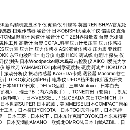
本SK新泻精机数显水平仪 倾角仪 针规等 英国RENISHAW雷尼绍
感器 扭矩传感器 噪音计 日本OBISHI大菱水平仪 偏摆仪 直角
TOM温湿度计 风速计 噪音计 CITIZEN界限量表 台架 光栅测
强力磁性工具 高斯计 台架 COPAL科宝压力计负压表 压力传感器
长野NKS压力表 压力计 压力传感器 ASK流量传感器 压力表 亚速旺
KK 东亚电波PH计 电导仪 电极 HIOKI测试线 电阻计 探头 仪
仪 测头 日本Woodpecker啄木鸟敲击检测仪 AIKOH爱光力学
 螺丝刀 YAMAMOTO山本科学硬度块 硬度测试片 HOKUYO
计 振动分析仪 振动传感器 KASEDA卡规 测径器 Macome磁性
泽度计 TOKO东兴化学PH计 电导仪 UEDA植田制作所压力开关
阻仪 日本NITTO日东，DELVO达威，三丰Mitutoyo，日本白光
胶带切割机），瑞士PB（内六角扳手），TONE前田（套筒），凯尼
静电），日本VESSEL，思达CEADA,东日TOHNICHI,中
日本世霸SUPER,日本武藏，美国MEISEI,日本COMPACT康柏
JI富士工具，日本横田YOKOTA，日本TOGI东洋技研，日本玛控
A富基亚，日本三菱，日本松下，日本东洋克斯TOYOX,日本东京精密
TO，日本安满能AMANO，欧姆龙OMRON,日本山武AZBIL，日