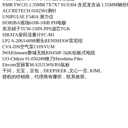
NMR FW135 1.35MM 7X7X7 SUS304 含尼龙含油 1.55MM钢
ACCRETECH 0102501测针
UNIPULSE F340A 测力仪
HORIBA堀场6108-100B PH电极
东京硝子TCW-150N-PPS滤芯TGK
SIBATA柴田流量计FC-M1
LP2 A-2063-6098测头RENISHAW雷尼绍
CVA-DN空气泵CONVUM
IWAKImusen磐城无线RH450F-5ΩK铝板式电阻
UO-Chikyu 01-0502#6锉刀Hiroshima Files
Elecom宜丽客M-S2ULWH/RS鼠标
千问，元宝，豆包，DEEPSEEK ,文心一言, KIMI。
授权的经销商，代理商有哪些，联系推荐。