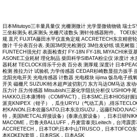
日本Mitutoyo三丰量具量仪 光栅测微计 光学显微镜物镜 瑞士
三坐标测头 机床测头 光栅尺读数头 测针传感器附件。 TOEI东荣
规 直尺 FUJITA藤田水平仪直角定规 ACCRETECH东京精密
微计 千分表百分表. 美国3M荧光检测仪 3M住友砂纸 填充树脂 三
FUNTECH强光灯 表面检查灯 FY-18N FY-18L MIYAC
ASONE工业耗材 理化制品 柴田科学SIBATA粉尘仪 浓度计 水质
器耗材 TECLOCK得乐千分表 百分表 测厚规 深度计 日本PEA
检测 推拉力计 试验机 力学传感器 CEDAR杉崎数显扭力扳手 扭
北阳光电开关 光电传感器 计数器 光电模块 iijima 饭岛电子残氧
开关 磁栅尺 SUZUKI铃木超声波切割刀 东方马达OM马达 发动
压力计 压力传感器 Mitsubishi三菱化学阻抗分析仪 USHIO牛尾
HAKKO,日本康博特（COMPACT)，日本SMC,日本HI
派克KNIPEX（钳子），瓜生URYU（气动工具）,得乐TECLO
村KANON.日本佐藤SATO,日本东京ISUZU，远藤ENDO,N
特，美国METCAL焊接设备）(泰康点胶设备），日本日研NIKKE
MACOME，巴鲁夫BALLUFF，丹麦雷泰克Leitech，台
ACCRETECH，日本TOP,日本中山TRUSCO，日本TOFC
本KOKEN套筒，日本RSK，日本ASK