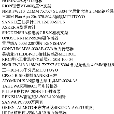
HORIBA堀场7112电极
RION理音VT-06粘度计支架
NMR FW210 2.1MM 7X7X7 SUS304 含尼龙含油 2.5MM钢丝绳
三丰M Plan Apo 20x 378-804-3物镜MITUTOYO
SANKEI三桂探针CPU12-E90-SPUS
ASKER A型硬度计
SHODENSHA松电舍GRS-K相机支架
ONOSOKKI MP-992电磁传感器
雷尼绍A-5003-2287测针RENISHAW
CONVUM MVS-030AB-CVA压力传感器
美德龙P11EDBP-DU接触传感器METROL
RKC理化工业温度传感器ST-50B-100-04
NMR FW318 3.18MM 7X7X7 SUS304 含尼龙含油 4.0MM钢丝
三丰103-138千分尺MITUTOYO
CPS35-R-SPS探针SANKEI三桂
ATOMKOUSAN静电去除工具MP-0324-AS
TAKUWA拓和86CT同步转换器
PILLAR皮拉PA-20HB-P19排液泵
RENISHAW雷尼绍A-5003-1029测针
SANWA PC7000万用表
ORIENTALMOTOR东方马达4IK25GN-AW2TU电机
UEDA植田PL-550-3-R3B压力传感器