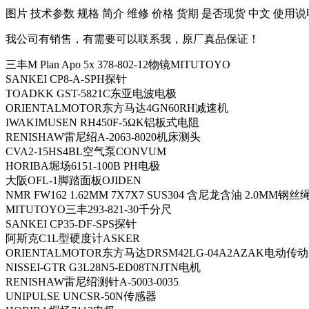
​图片 技术参数 规格 简介 维修 价格 货期 是否现货 中文 使用说
我公司有销售，有需要可以联系我，原厂真品保证！
三丰M Plan Apo 5x 378-802-12物镜MITUTOYO
SANKEI CP8-A-SPH探针
TOADKK GST-5821C东亚电波电极
ORIENTALMOTOR东方马达4GN60RH减速机
IWAKIMUSEN RH450F-5ΩK铝板式电阻
RENISHAW雷尼绍A-2063-8020机床测头
CVA2-15HS4BL空气泵CONVUM
HORIBA堀场6151-100B PH电极
大阪OFL-1脚踏面板OJIDEN
NMR FW162 1.62MM 7X7X7 SUS304 含尼龙含油 2.0MM钢丝
MITUTOYO三丰293-821-30千分尺
SANKEI CP35-DF-SPS探针
阿斯克C1L型硬度计ASKER
ORIENTALMOTOR东方马达DRSM42LG-04A2AZAK电动传
NISSEI-GTR G3L28N5-ED08TNJTN电机
RENISHAW雷尼绍测针A-5003-0035
UNIPULSE UNCSR-50N传感器