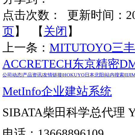
点击次数：
更新时间：2025-
页
】 【
关闭
】
上一条：
MITUTOYO三丰
ACCRETECH东京精密D
公司动态
|
产品资讯
|
友情链接
|
HOKUYO日本北阳
|
站内搜索
|
IIJ
MetInfo企业建站系统
SIBATA柴田科学总代理
电话：13668896109