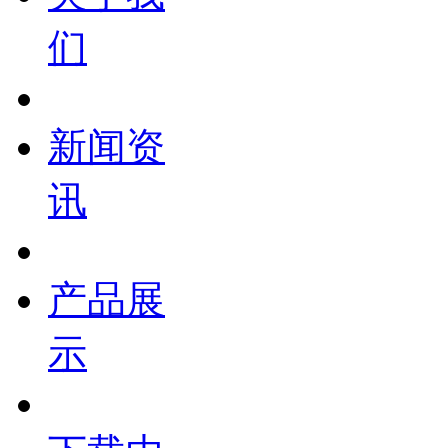
们
新闻资
讯
产品展
示