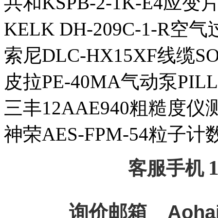
共和KSPB-2-1K-E4应变
KELK DH-209C-1-R空
索尼DLC-HX15XF线缆S
皮拉PE-40MA气动泵PILL
三丰12AAE940粗糙度仪测
神荣AES-FPM-54粒子计数
客服手机
询价邮箱
Aoha