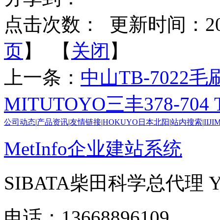
点击次数：
更新时间：2025-
页
】 【
关闭
】
上一条：
中山TB-7022毛
MITUTOYO三丰378-70
公司动态
|
产品资讯
|
友情链接
|
HOKUYO日本北阳
|
站内搜索
|
IIJ
MetInfo企业建站系统
SIBATA柴田科学总代理
电话：13668896109