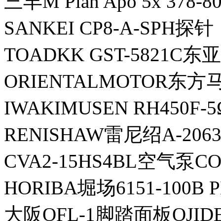
三丰M Plan Apo 5x 378
SANKEI CP8-A-SPH探针
TOADKK GST-5821C
ORIENTALMOTOR东方
IWAKIMUSEN RH450
RENISHAW雷尼绍A-206
CVA2-15HS4BL空气泵C
HORIBA堀场6151-100B
大阪OFL-1脚踏面板OJID