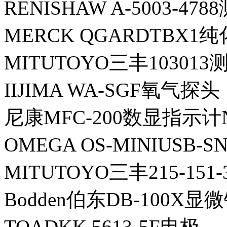
RENISHAW A-5003-478
MERCK QGARDTBX1
MITUTOYO三丰103013
IIJIMA WA-SGF氧气探头
尼康MFC-200数显指示计N
OMEGA OS-MINIUSB-
MITUTOYO三丰215-151
Bodden伯东DB-100X显
TOADKK 5613-5F电极