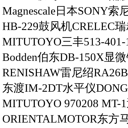
Magnescale日本SONY
HB-229鼓风机CRELEC
MITUTOYO三丰513-401-
Bodden伯东DB-150X显
RENISHAW雷尼绍RA26B
东渡IM-2DT水平仪DONG
MITUTOYO 970208 MT
ORIENTALMOTOR东方