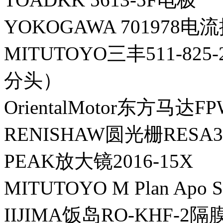
YOKOGAWA 701978电
MITUTOYO三丰511-825
分头）
OrientalMotor东方马达F
RENISHAW圆光栅RESA3
PEAK放大镜2016-15X
MITUTOYO M Plan Apo
IIJIMA饭岛RO-KHF-2