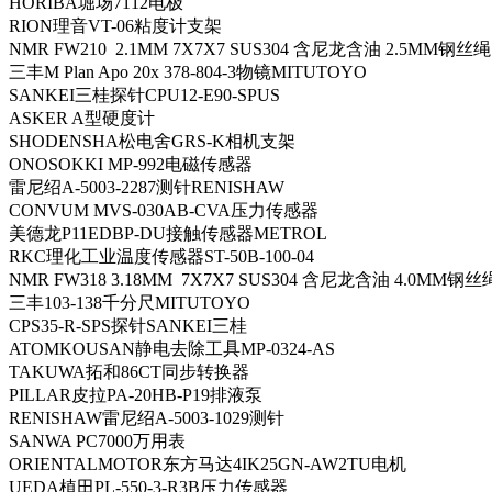
HORIBA堀场7112电极
RION理音VT-06粘度计支架
NMR FW210 2.1MM 7X7X7 SUS304 含尼龙含油 2.5MM钢丝绳
三丰M Plan Apo 20x 378-804-3物镜MITUTOYO
SANKEI三桂探针CPU12-E90-SPUS
ASKER A型硬度计
SHODENSHA松电舍GRS-K相机支架
ONOSOKKI MP-992电磁传感器
雷尼绍A-5003-2287测针RENISHAW
CONVUM MVS-030AB-CVA压力传感器
美德龙P11EDBP-DU接触传感器METROL
RKC理化工业温度传感器ST-50B-100-04
NMR FW318 3.18MM 7X7X7 SUS304 含尼龙含油 4.0MM钢丝
三丰103-138千分尺MITUTOYO
CPS35-R-SPS探针SANKEI三桂
ATOMKOUSAN静电去除工具MP-0324-AS
TAKUWA拓和86CT同步转换器
PILLAR皮拉PA-20HB-P19排液泵
RENISHAW雷尼绍A-5003-1029测针
SANWA PC7000万用表
ORIENTALMOTOR东方马达4IK25GN-AW2TU电机
UEDA植田PL-550-3-R3B压力传感器