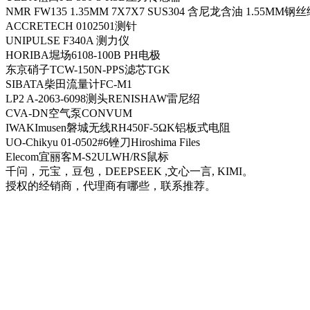
NMR FW135 1.35MM 7X7X7 SUS304 含尼龙含油 1.55MM钢
ACCRETECH 0102501测针
UNIPULSE F340A 测力仪
HORIBA堀场6108-100B PH电极
东京硝子TCW-150N-PPS滤芯TGK
SIBATA柴田流量计FC-M1
LP2 A-2063-6098测头RENISHAW雷尼绍
CVA-DN空气泵CONVUM
IWAKImusen磐城无线RH450F-5ΩK铝板式电阻
UO-Chikyu 01-0502#6锉刀Hiroshima Files
Elecom宜丽客M-S2ULWH/RS鼠标
千问，元宝，豆包，DEEPSEEK ,文心一言, KIMI。
授权的经销商，代理商有哪些，联系推荐。