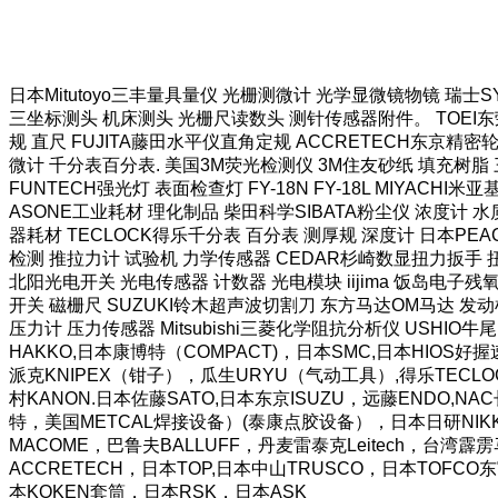
日本Mitutoyo三丰量具量仪 光栅测微计 光学显微镜物镜 瑞士
三坐标测头 机床测头 光栅尺读数头 测针传感器附件。 TOEI东荣
规 直尺 FUJITA藤田水平仪直角定规 ACCRETECH东京精密
微计 千分表百分表. 美国3M荧光检测仪 3M住友砂纸 填充树脂 三
FUNTECH强光灯 表面检查灯 FY-18N FY-18L MIYAC
ASONE工业耗材 理化制品 柴田科学SIBATA粉尘仪 浓度计 水质
器耗材 TECLOCK得乐千分表 百分表 测厚规 深度计 日本PEA
检测 推拉力计 试验机 力学传感器 CEDAR杉崎数显扭力扳手 扭
北阳光电开关 光电传感器 计数器 光电模块 iijima 饭岛电子残氧
开关 磁栅尺 SUZUKI铃木超声波切割刀 东方马达OM马达 发动
压力计 压力传感器 Mitsubishi三菱化学阻抗分析仪 USHIO牛尾
HAKKO,日本康博特（COMPACT)，日本SMC,日本HI
派克KNIPEX（钳子），瓜生URYU（气动工具）,得乐TECLO
村KANON.日本佐藤SATO,日本东京ISUZU，远藤ENDO,N
特，美国METCAL焊接设备）(泰康点胶设备），日本日研NIKKE
MACOME，巴鲁夫BALLUFF，丹麦雷泰克Leitech，台
ACCRETECH，日本TOP,日本中山TRUSCO，日本TOFC
本KOKEN套筒，日本RSK，日本ASK