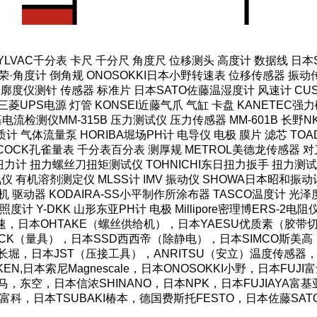
SYLVAC千分表 卡尺 千分尺 角度尺 位移测头 高度计 数据线 日
·角度计 倒角规 ONOSOKKI日本小野转速表 位移传感器 振动传
轮廓度仪测针 传感器 标准片 日本SATO佐藤温湿度计 风速计 CUS
菱UPS电源 灯管 KONSEI近藤气爪 气缸 卡盘 KANETEC
HI米亚基电流检测仪MM-315B 压力测试仪 压力传感器 MM-601B 
计 气体流量泵 HORIBA堀场PH计 电导仪 电极 膜片 滤芯 TOAD
COCK孔雀量表 千分表百分表 测厚规 METROL美德龙传感器 对刀
力计 扭力螺丝刀扭矩测试仪 TOHNICHI东日扭力扳手 扭力测试仪
仪 有机溶剂测定仪 MLSS计 IMV 振动仪 SHOWA日本昭和振动
机 驱动器 KODAIRA-SS小平制作所涂布器 TASCO温度计 光
照度计 Y-DKK 山形东亚PH计 电极 Millipore密理博ERS-2电
OS好握速，日本OHTAKE（螺丝供给机），日本YAESU优质素（
CK（量具），日本SSD西西帝（除静电），日本SIMCO斯美高（防
AC长堀，日本JST（压接工具），ANRITSU（安立）温度传感器，
N,日本索尼Magnescale，日本ONOSOKKI小野，日本FU
湾霹雳马，东空，日本信浓SHINANO，日本NPK，日本FUJIAY
O东富科，日本TSUBAKI椿本，德国费斯托FESTO，日本佐藤SA