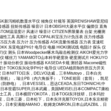
本SK新泻精机数显水平仪 倾角仪 针规等 英国RENISHAW雷尼绍
感器 扭矩传感器 噪音计 日本OBISHI大菱水平仪 偏摆仪 直角
TOM温湿度计 风速计 噪音计 CITIZEN界限量表 台架 光栅测
强力磁性工具 高斯计 台架 COPAL科宝压力计负压表 压力传感器
长野NKS压力表 压力计 压力传感器 ASK流量传感器 压力表 亚速旺
KK 东亚电波PH计 电导仪 电极 HIOKI测试线 电阻计 探头 仪
仪 测头 日本Woodpecker啄木鸟敲击检测仪 AIKOH爱光力学
 螺丝刀 YAMAMOTO山本科学硬度块 硬度测试片 HOKUYO
计 振动分析仪 振动传感器 KASEDA卡规 测径器 Macome磁性
泽度计 TOKO东兴化学PH计 电导仪 UEDA植田制作所压力开关
阻仪 日本NITTO日东，DELVO达威，三丰Mitutoyo，日本白光
胶带切割机），瑞士PB（内六角扳手），TONE前田（套筒），凯尼
静电），日本VESSEL，思达CEADA,东日TOHNICHI,中
日本世霸SUPER,日本武藏，美国MEISEI,日本COMPACT康柏
JI富士工具，日本横田YOKOTA，日本TOGI东洋技研，日本玛控
A富基亚，日本三菱，日本松下，日本东洋克斯TOYOX,日本东京精密
TO，日本安满能AMANO，欧姆龙OMRON,日本山武AZBIL，日