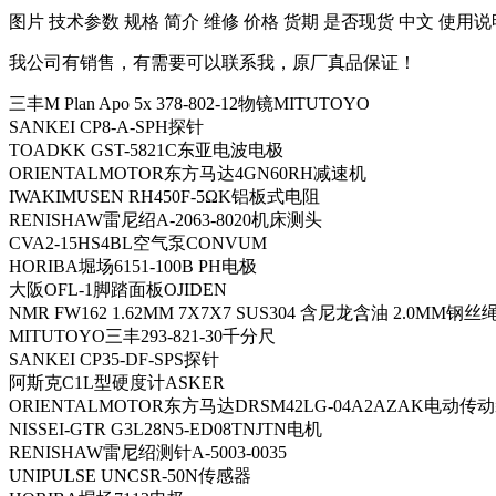
​图片 技术参数 规格 简介 维修 价格 货期 是否现货 中文 使用说
我公司有销售，有需要可以联系我，原厂真品保证！
三丰M Plan Apo 5x 378-802-12物镜MITUTOYO
SANKEI CP8-A-SPH探针
TOADKK GST-5821C东亚电波电极
ORIENTALMOTOR东方马达4GN60RH减速机
IWAKIMUSEN RH450F-5ΩK铝板式电阻
RENISHAW雷尼绍A-2063-8020机床测头
CVA2-15HS4BL空气泵CONVUM
HORIBA堀场6151-100B PH电极
大阪OFL-1脚踏面板OJIDEN
NMR FW162 1.62MM 7X7X7 SUS304 含尼龙含油 2.0MM钢丝
MITUTOYO三丰293-821-30千分尺
SANKEI CP35-DF-SPS探针
阿斯克C1L型硬度计ASKER
ORIENTALMOTOR东方马达DRSM42LG-04A2AZAK电动传
NISSEI-GTR G3L28N5-ED08TNJTN电机
RENISHAW雷尼绍测针A-5003-0035
UNIPULSE UNCSR-50N传感器