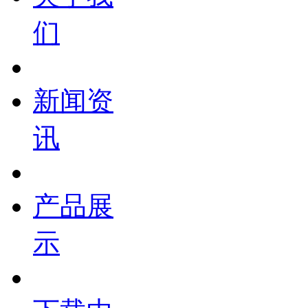
们
新闻资
讯
产品展
示