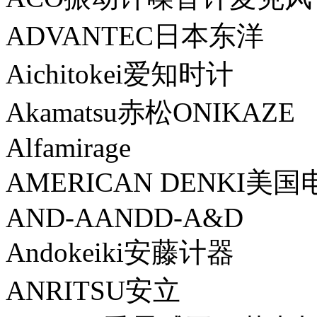
ADVANTEC日本东洋
Aichitokei爱知时计
Akamatsu赤松ONIKAZE
Alfamirage
AMERICAN DENKI美国
AND-AANDD-A&D
Andokeiki安藤计器
ANRITSU安立