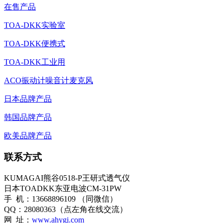
在售产品
TOA-DKK实验室
TOA-DKK便携式
TOA-DKK工业用
ACO振动计噪音计麦克风
日本品牌产品
韩国品牌产品
欧美品牌产品
联系方式
KUMAGAI熊谷0518-P王研式透气仪
日本TOADKK东亚电波CM-31PW
手 机：13668896109 （同微信）
QQ：28080363（点左角在线交流）
网 址：
www.ahygj.com