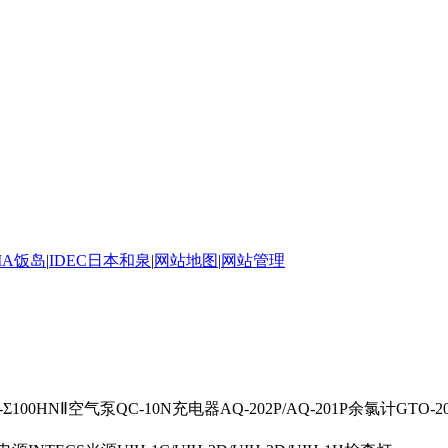
IMA饭岛
|
IDEC日本和泉
|
网站地图
|
网站管理
-Σ100HNⅡ空气泵QC-10N充电器AQ-202P/AQ-201P余氯计GTO-200